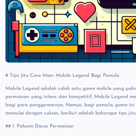
# Tips Jitu Cara Main Mobile Legend Bagi Pemula
Mobile Legend adalah salah satu game mobile yang palin
permainan yang intens dan kompetitif, Mobile Legend m
bagi para penggemarnya. Namun, bagi pemula, game ini
memulai dengan sukses, berikut adalah beberapa tips ji
## 1. Pahami Dasar Permainan