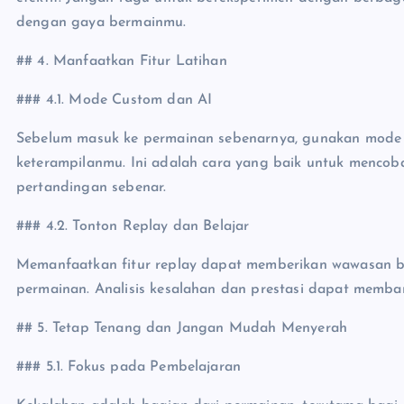
dengan gaya bermainmu.
## 4. Manfaatkan Fitur Latihan
### 4.1. Mode Custom dan AI
Sebelum masuk ke permainan sebenarnya, gunakan mode
keterampilanmu. Ini adalah cara yang baik untuk mencoba 
pertandingan sebenar.
### 4.2. Tonton Replay dan Belajar
Memanfaatkan fitur replay dapat memberikan wawasan b
permainan. Analisis kesalahan dan prestasi dapat memban
## 5. Tetap Tenang dan Jangan Mudah Menyerah
### 5.1. Fokus pada Pembelajaran