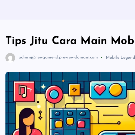
Tips Jitu Cara Main Mob
admin@newgame-id.preview-domain.com
Mobile Legend