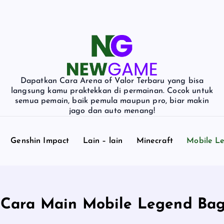
Dapatkan Cara Arena of Valor Terbaru yang bisa
langsung kamu praktekkan di permainan. Cocok untuk
semua pemain, baik pemula maupun pro, biar makin
jago dan auto menang!
Genshin Impact
Lain – lain
Minecraft
Mobile L
u Cara Main Mobile Legend Ba