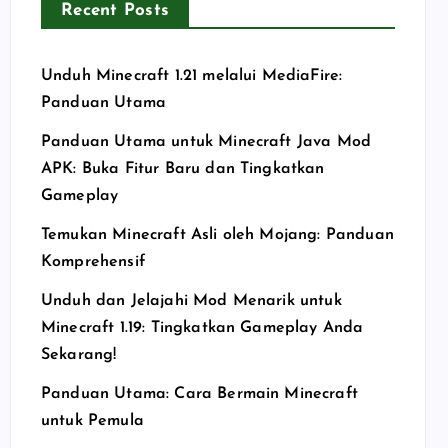
Recent Posts
Unduh Minecraft 1.21 melalui MediaFire:
Panduan Utama
Panduan Utama untuk Minecraft Java Mod
APK: Buka Fitur Baru dan Tingkatkan
Gameplay
Temukan Minecraft Asli oleh Mojang: Panduan
Komprehensif
Unduh dan Jelajahi Mod Menarik untuk
Minecraft 1.19: Tingkatkan Gameplay Anda
Sekarang!
Panduan Utama: Cara Bermain Minecraft
untuk Pemula