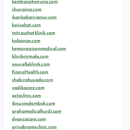
kembangkawung.com
chungiwa.com
ikanbakarcianjur.com
kpjisehat.com
mitrasehatklinik.com
kpbanjar.com
kemanggisanmedical.com
kliniknirmala.com
nouvelleklinik.com
KainaHealth.com
shabirahusada.com
yadikacare.com
astaclinic.com
ibnusinalombok.com
grahamedicalkurdi.com
dyanzacare.com
griyabromoclinic.com