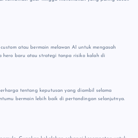
 custom atau bermain melawan AI untuk mengasah
hero baru atau strategi tanpa risiko kalah di
erharga tentang keputusan yang diambil selama
tumu bermain lebih baik di pertandingan selanjutnya.