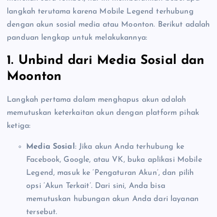
langkah terutama karena Mobile Legend terhubung
dengan akun sosial media atau Moonton. Berikut adalah
panduan lengkap untuk melakukannya:
1.
Unbind dari Media Sosial dan
Moonton
Langkah pertama dalam menghapus akun adalah
memutuskan keterkaitan akun dengan platform pihak
ketiga:
Media Sosial
: Jika akun Anda terhubung ke
Facebook, Google, atau VK, buka aplikasi Mobile
Legend, masuk ke ‘Pengaturan Akun’, dan pilih
opsi ‘Akun Terkait’. Dari sini, Anda bisa
memutuskan hubungan akun Anda dari layanan
tersebut.