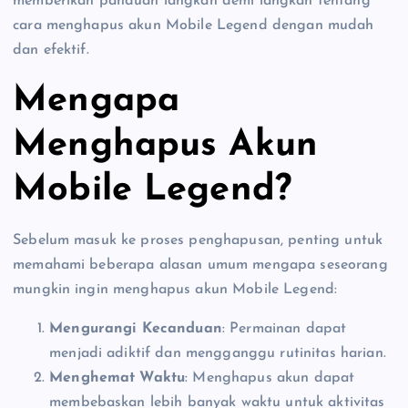
memberikan panduan langkah demi langkah tentang
cara menghapus akun Mobile Legend dengan mudah
dan efektif.
Mengapa
Menghapus Akun
Mobile Legend?
Sebelum masuk ke proses penghapusan, penting untuk
memahami beberapa alasan umum mengapa seseorang
mungkin ingin menghapus akun Mobile Legend:
Mengurangi Kecanduan
: Permainan dapat
menjadi adiktif dan mengganggu rutinitas harian.
Menghemat Waktu
: Menghapus akun dapat
membebaskan lebih banyak waktu untuk aktivitas