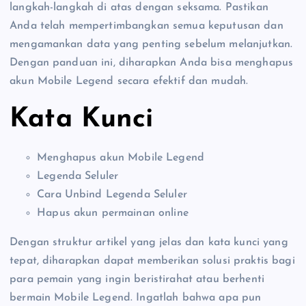
langkah-langkah di atas dengan seksama. Pastikan
Anda telah mempertimbangkan semua keputusan dan
mengamankan data yang penting sebelum melanjutkan.
Dengan panduan ini, diharapkan Anda bisa menghapus
akun Mobile Legend secara efektif dan mudah.
Kata Kunci
Menghapus akun Mobile Legend
Legenda Seluler
Cara Unbind Legenda Seluler
Hapus akun permainan online
Dengan struktur artikel yang jelas dan kata kunci yang
tepat, diharapkan dapat memberikan solusi praktis bagi
para pemain yang ingin beristirahat atau berhenti
bermain Mobile Legend. Ingatlah bahwa apa pun