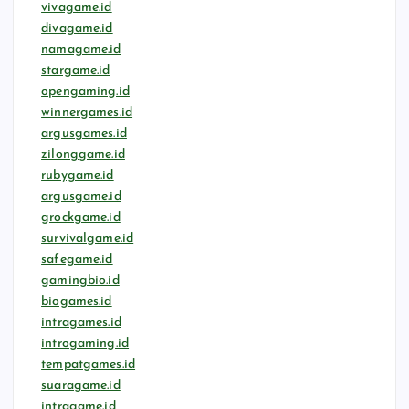
vivagame.id
divagame.id
namagame.id
stargame.id
opengaming.id
winnergames.id
argusgames.id
zilonggame.id
rubygame.id
argusgame.id
grockgame.id
survivalgame.id
safegame.id
gamingbio.id
biogames.id
intragames.id
introgaming.id
tempatgames.id
suaragame.id
intragame.id