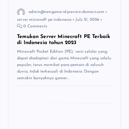
g
admin@newgame-id.preview-domain.com
server minecraft pe indonesia
July 21, 2026
a
0 Comments
t
Temukan Server Minecraft PE Terbaik
di Indonesia tahun 2023
i
Minecraft Pocket Edition (PE), versi seluler yang
dapat diadaptasi dari game Minecraft yang selalu
o
populer, terus memikat para pemain di seluruh
dunia, tidak terkecuali di Indonesia. Dengan
semakin banyaknya gamer…
n