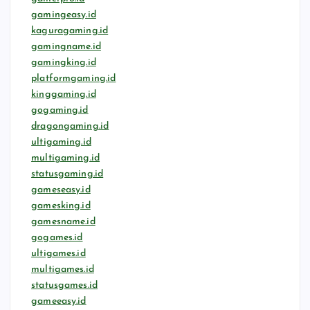
gamingeasy.id
kaguragaming.id
gamingname.id
gamingking.id
platformgaming.id
kinggaming.id
gogaming.id
dragongaming.id
ultigaming.id
multigaming.id
statusgaming.id
gameseasy.id
gamesking.id
gamesname.id
gogames.id
ultigames.id
multigames.id
statusgames.id
gameeasy.id