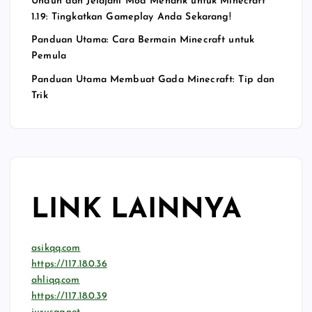
Unduh dan Jelajahi Mod Menarik untuk Minecraft
1.19: Tingkatkan Gameplay Anda Sekarang!
Panduan Utama: Cara Bermain Minecraft untuk
Pemula
Panduan Utama Membuat Gada Minecraft: Tip dan
Trik
LINK LAINNYA
asikqq.com
https://117.18.0.36
ahliqq.com
https://117.18.0.39