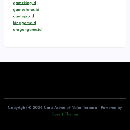
gameking.id
gamestatus.id
gamepro.id
kinggame.id
dragongame.id
Copyright © 2026 Cara Arena of Valor Terbaru | Powered by
Desert Themes