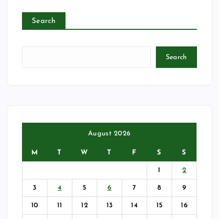
Search
Search
August 2026
M
T
W
T
F
S
S
1
2
3
4
5
6
7
8
9
10
11
12
13
14
15
16