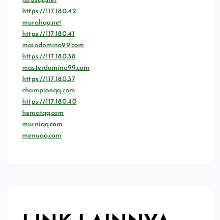
jurusqq.net
https://117.18.0.42
murahqq.net
https://117.18.0.41
maindomino99.com
https://117.18.0.38
masterdomino99.com
https://117.18.0.37
championqq.com
https://117.18.0.40
hematqq.com
murniqq.com
menuqq.com