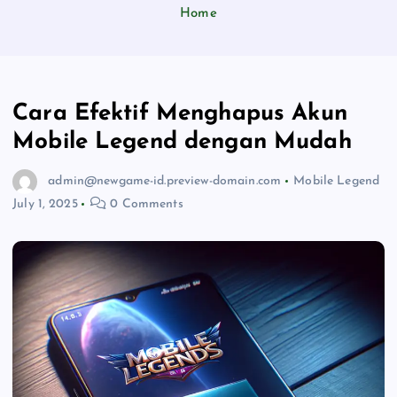
Home
Cara Efektif Menghapus Akun
Mobile Legend dengan Mudah
admin@newgame-id.preview-domain.com
Mobile Legend
July 1, 2025
0 Comments