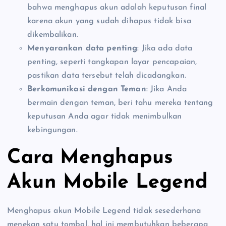
bahwa menghapus akun adalah keputusan final
karena akun yang sudah dihapus tidak bisa
dikembalikan.
Menyarankan data penting
: Jika ada data
penting, seperti tangkapan layar pencapaian,
pastikan data tersebut telah dicadangkan.
Berkomunikasi dengan Teman
: Jika Anda
bermain dengan teman, beri tahu mereka tentang
keputusan Anda agar tidak menimbulkan
kebingungan.
Cara Menghapus
Akun Mobile Legend
Menghapus akun Mobile Legend tidak sesederhana
menekan satu tombol, hal ini membutuhkan beberapa