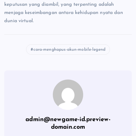
keputusan yang diambil, yang terpenting adalah
menjaga keseimbangan antara kehidupan nyata dan
dunia virtual.
cara-menghapus-akun-mobile-legend
admin@newgame-id.preview-
domain.com