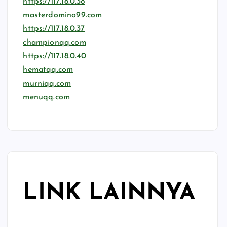
https://117.18.0.38
masterdomino99.com
https://117.18.0.37
championqq.com
https://117.18.0.40
hematqq.com
murniqq.com
menuqq.com
LINK LAINNYA