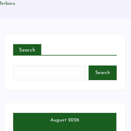
Terbaru
Search
Search
August 2026