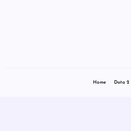
S
k
i
p
t
o
c
o
n
t
Home
Dota 2
e
n
t