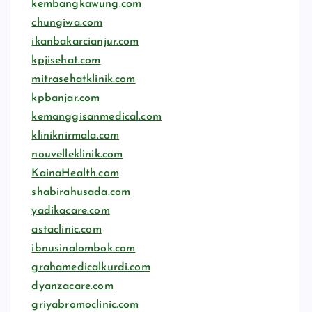
kembangkawung.com
chungiwa.com
ikanbakarcianjur.com
kpjisehat.com
mitrasehatklinik.com
kpbanjar.com
kemanggisanmedical.com
kliniknirmala.com
nouvelleklinik.com
KainaHealth.com
shabirahusada.com
yadikacare.com
astaclinic.com
ibnusinalombok.com
grahamedicalkurdi.com
dyanzacare.com
griyabromoclinic.com