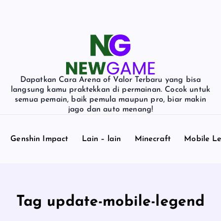
Dapatkan Cara Arena of Valor Terbaru yang bisa
langsung kamu praktekkan di permainan. Cocok untuk
semua pemain, baik pemula maupun pro, biar makin
jago dan auto menang!
Genshin Impact
Lain – lain
Minecraft
Mobile L
Tag update-mobile-legend