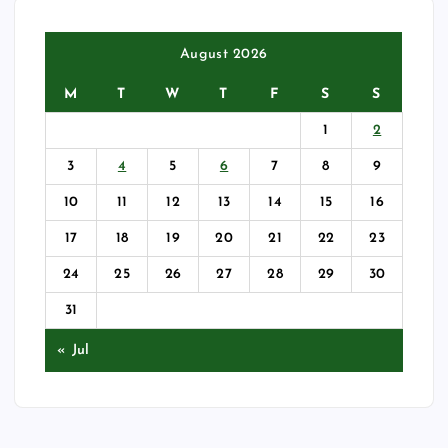
August 2026
M
T
W
T
F
S
S
1
2
3
4
5
6
7
8
9
10
11
12
13
14
15
16
17
18
19
20
21
22
23
24
25
26
27
28
29
30
31
« Jul