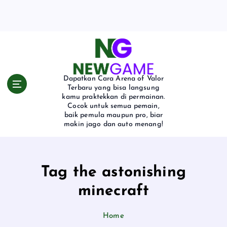
S
k
i
p
t
o
c
Dapatkan Cara Arena of Valor
o
Terbaru yang bisa langsung
kamu praktekkan di permainan.
n
Cocok untuk semua pemain,
t
baik pemula maupun pro, biar
e
makin jago dan auto menang!
n
t
Tag the astonishing
minecraft
Home