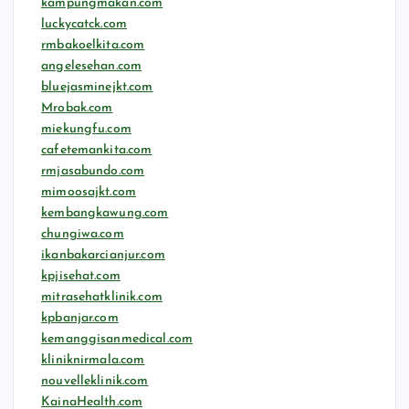
kampungmakan.com
luckycatck.com
rmbakoelkita.com
angelesehan.com
bluejasminejkt.com
Mrobak.com
miekungfu.com
cafetemankita.com
rmjasabundo.com
mimoosajkt.com
kembangkawung.com
chungiwa.com
ikanbakarcianjur.com
kpjisehat.com
mitrasehatklinik.com
kpbanjar.com
kemanggisanmedical.com
kliniknirmala.com
nouvelleklinik.com
KainaHealth.com