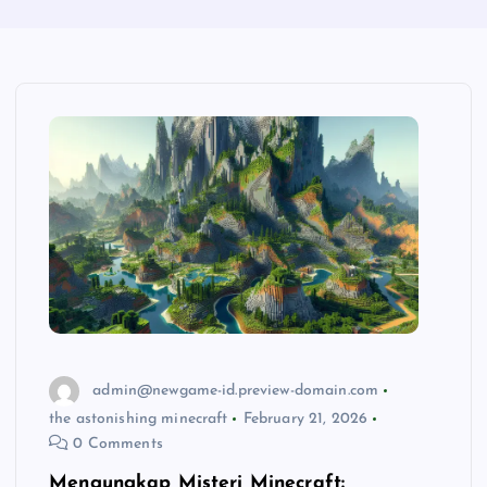
admin@newgame-id.preview-domain.com
the astonishing minecraft
February 21, 2026
0 Comments
Mengungkap Misteri Minecraft: