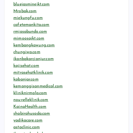
bluejasminejkt.com
Mrobak.com
miekungfu.com
cafetemankita.com
rmjasabundo.com
mimoosajkt.com
kembangkawung.com
chungiwa.com
ikanbakarcianjur.com
kpjisehat.com
mitrasehatklinik.com
kpbanjar.com
kemanggisanmedical.com
kliniknirmala.com
nouvelleklinik.com
KainaHealth.com
shabirahusada.com
yadikacare.com
astaclinic.com