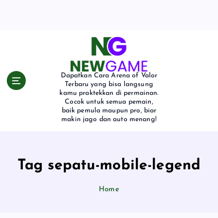
S
k
i
p
t
o
c
Dapatkan Cara Arena of Valor
o
Terbaru yang bisa langsung
kamu praktekkan di permainan.
n
Cocok untuk semua pemain,
t
baik pemula maupun pro, biar
e
makin jago dan auto menang!
n
t
Tag sepatu-mobile-legend
Home