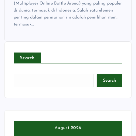
(Multiplayer Online Battle Arena) yang paling populer
di dunia, termasuk di Indonesia. Salah satu elemen
penting dalam permainan ini adalah pemilihan item,
termasuk…
Search
Search
August 2026