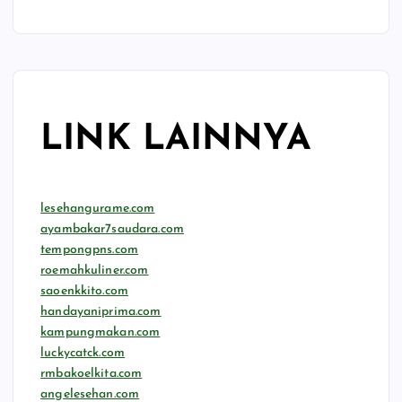
LINK LAINNYA
lesehangurame.com
ayambakar7saudara.com
tempongpns.com
roemahkuliner.com
saoenkkito.com
handayaniprima.com
kampungmakan.com
luckycatck.com
rmbakoelkita.com
angelesehan.com