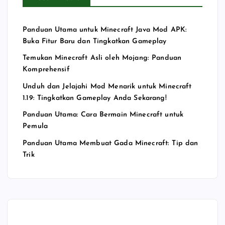
Panduan Utama untuk Minecraft Java Mod APK:
Buka Fitur Baru dan Tingkatkan Gameplay
Temukan Minecraft Asli oleh Mojang: Panduan
Komprehensif
Unduh dan Jelajahi Mod Menarik untuk Minecraft
1.19: Tingkatkan Gameplay Anda Sekarang!
Panduan Utama: Cara Bermain Minecraft untuk
Pemula
Panduan Utama Membuat Gada Minecraft: Tip dan
Trik