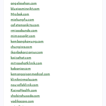
angelesehan.com
bluejasminejkt.com
Mrobak.com
miekungfu.com
cafetemankita.com
rmjasabundo.com
mimoosajkt.com
kembangkawung.com
chungiwa.com
ikanbakarcianjur.com
kpjisehat.com
mitrasehatklinik.com
kpbanjar.com
kemanggisanmedical.com
kliniknirmala.com
nouvelleklinik.com
KainaHealth.com
shabirahusada.com
yadikacare.com