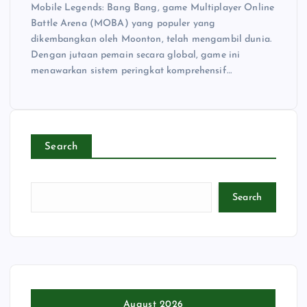
Mobile Legends: Bang Bang, game Multiplayer Online
Battle Arena (MOBA) yang populer yang
dikembangkan oleh Moonton, telah mengambil dunia.
Dengan jutaan pemain secara global, game ini
menawarkan sistem peringkat komprehensif…
Search
Search
August 2026