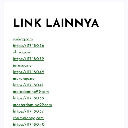
LINK LAINNYA
asikqq.com
https://117.18.0.36
ahliqq.com
https://117.18.0.39
jurusqq.net
https://117.18.0.42
murahqq.net
https://117.18.0.41
maindomino99.com
https://117.18.0.38
masterdomino99.com
https://117.18.0.37
championqq.com
https://117.18.0.40