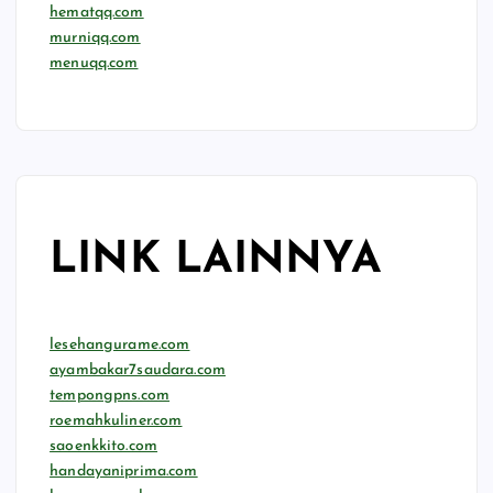
hematqq.com
murniqq.com
menuqq.com
LINK LAINNYA
lesehangurame.com
ayambakar7saudara.com
tempongpns.com
roemahkuliner.com
saoenkkito.com
handayaniprima.com