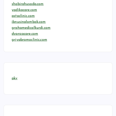
shabirahusada.com
yadikacare.com
astaclinic.com
ibnusinalombok.com
grahamedicalkurdi.com
dyanzacare.com
griyabromoclinic.com
pkv