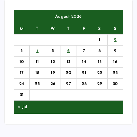
August 2026
M
T
W
T
F
S
S
1
2
3
4
5
6
7
8
9
10
11
12
13
14
15
16
17
18
19
20
21
22
23
24
25
26
27
28
29
30
31
« Jul