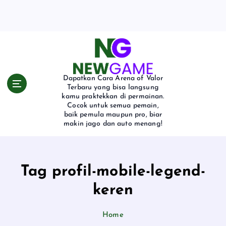
S
k
i
p
t
o
c
Dapatkan Cara Arena of Valor
o
Terbaru yang bisa langsung
kamu praktekkan di permainan.
n
Cocok untuk semua pemain,
t
baik pemula maupun pro, biar
e
makin jago dan auto menang!
n
t
Tag profil-mobile-legend-
keren
Home