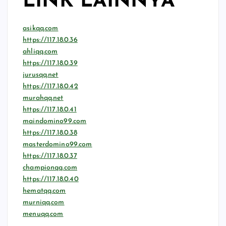
LINK LAINNYA
asikqq.com
https://117.18.0.36
ahliqq.com
https://117.18.0.39
jurusqq.net
https://117.18.0.42
murahqq.net
https://117.18.0.41
maindomino99.com
https://117.18.0.38
masterdomino99.com
https://117.18.0.37
championqq.com
https://117.18.0.40
hematqq.com
murniqq.com
menuqq.com