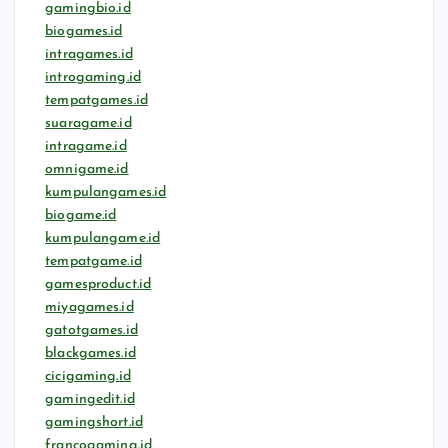
gamingbio.id
biogames.id
intragames.id
introgaming.id
tempatgames.id
suaragame.id
intragame.id
omnigame.id
kumpulangames.id
biogame.id
kumpulangame.id
tempatgame.id
gamesproduct.id
miyagames.id
gatotgames.id
blackgames.id
cicigaming.id
gamingedit.id
gamingshort.id
francogaming.id