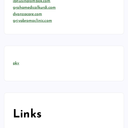
ibnusinalombok.com
grahamedicalkurdi.com
dyanzacare.com
griyabromoclinic.com
pkv
Links