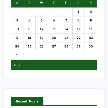
M
T
W
T
F
S
S
1
2
3
4
5
6
7
8
9
10
11
12
13
14
15
16
17
18
19
20
21
22
23
24
25
26
27
28
29
30
31
« Jul
Recent Posts