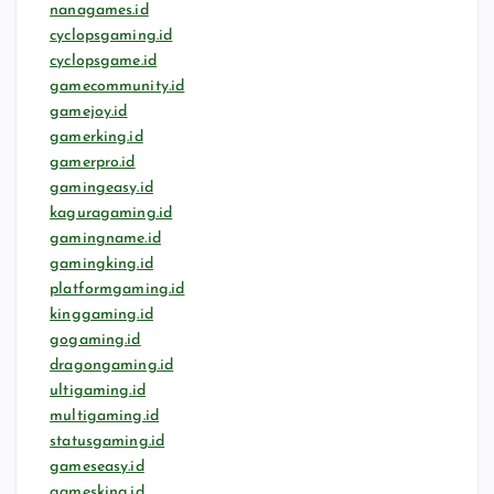
nanagames.id
cyclopsgaming.id
cyclopsgame.id
gamecommunity.id
gamejoy.id
gamerking.id
gamerpro.id
gamingeasy.id
kaguragaming.id
gamingname.id
gamingking.id
platformgaming.id
kinggaming.id
gogaming.id
dragongaming.id
ultigaming.id
multigaming.id
statusgaming.id
gameseasy.id
gamesking.id