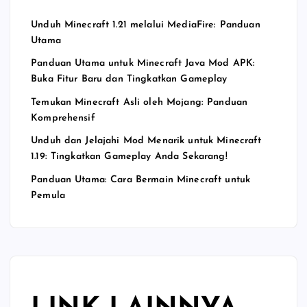
Unduh Minecraft 1.21 melalui MediaFire: Panduan
Utama
Panduan Utama untuk Minecraft Java Mod APK:
Buka Fitur Baru dan Tingkatkan Gameplay
Temukan Minecraft Asli oleh Mojang: Panduan
Komprehensif
Unduh dan Jelajahi Mod Menarik untuk Minecraft
1.19: Tingkatkan Gameplay Anda Sekarang!
Panduan Utama: Cara Bermain Minecraft untuk
Pemula