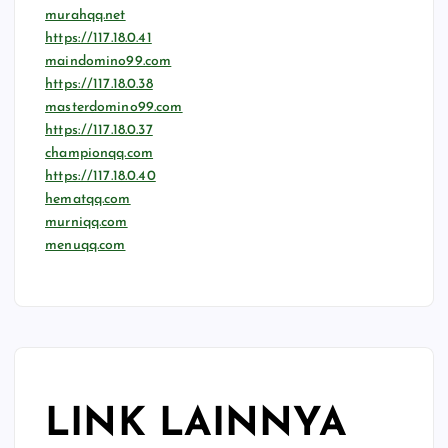
murahqq.net
https://117.18.0.41
maindomino99.com
https://117.18.0.38
masterdomino99.com
https://117.18.0.37
championqq.com
https://117.18.0.40
hematqq.com
murniqq.com
menuqq.com
LINK LAINNYA