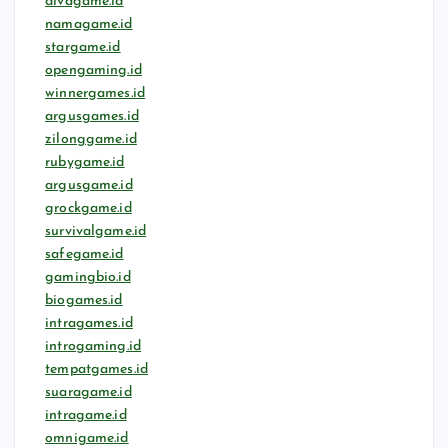
divagame.id
namagame.id
stargame.id
opengaming.id
winnergames.id
argusgames.id
zilonggame.id
rubygame.id
argusgame.id
grockgame.id
survivalgame.id
safegame.id
gamingbio.id
biogames.id
intragames.id
introgaming.id
tempatgames.id
suaragame.id
intragame.id
omnigame.id