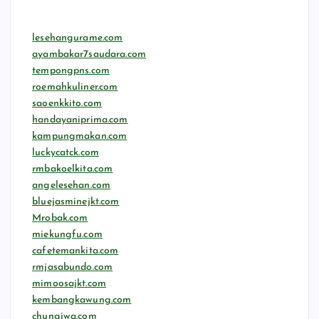
lesehangurame.com
ayambakar7saudara.com
tempongpns.com
roemahkuliner.com
saoenkkito.com
handayaniprima.com
kampungmakan.com
luckycatck.com
rmbakoelkita.com
angelesehan.com
bluejasminejkt.com
Mrobak.com
miekungfu.com
cafetemankita.com
rmjasabundo.com
mimoosajkt.com
kembangkawung.com
chungiwa.com