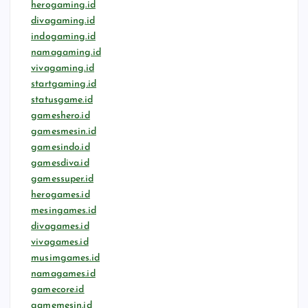
herogaming.id
divagaming.id
indogaming.id
namagaming.id
vivagaming.id
startgaming.id
statusgame.id
gameshero.id
gamesmesin.id
gamesindo.id
gamesdiva.id
gamessuper.id
herogames.id
mesingames.id
divagames.id
vivagames.id
musimgames.id
namagames.id
gamecore.id
gamemesin.id