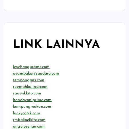
LINK LAINNYA
lesehangurame.com
ayambakar7saudara.com
tempongpns.com
roemahkuliner.com
saoenkkito.com
handayaniprima.com
kampungmakan.com
luckycatck.com
rmbakoelkita.com
angelesehan.com