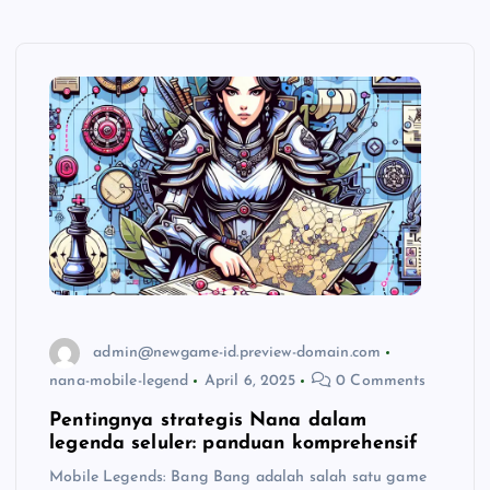
admin@newgame-id.preview-domain.com
nana-mobile-legend
April 6, 2025
0 Comments
Pentingnya strategis Nana dalam
legenda seluler: panduan komprehensif
Mobile Legends: Bang Bang adalah salah satu game