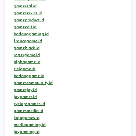
gamereal.id
gameservice.id
gameproduct.id
gameedit.id
badanggaming.id
francogame.id
gameblack.id
rogergame.id
alphagame.id
cicigame.id
badanggame.id
gamescommunity.id
gamesjoy.id
joygames.id
cyclopsgames.id
gamesmedia.id
kajagames.id
mediagaming.id
joygaming.id