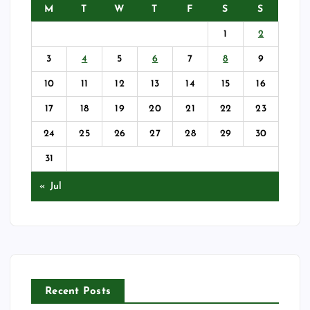
M
T
W
T
F
S
S
1
2
3
4
5
6
7
8
9
10
11
12
13
14
15
16
17
18
19
20
21
22
23
24
25
26
27
28
29
30
31
« Jul
Recent Posts