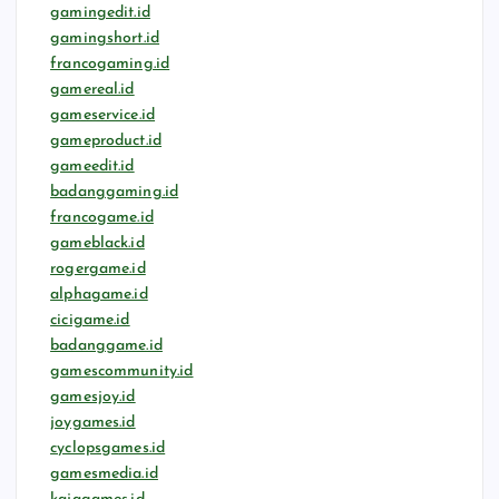
gamingedit.id
gamingshort.id
francogaming.id
gamereal.id
gameservice.id
gameproduct.id
gameedit.id
badanggaming.id
francogame.id
gameblack.id
rogergame.id
alphagame.id
cicigame.id
badanggame.id
gamescommunity.id
gamesjoy.id
joygames.id
cyclopsgames.id
gamesmedia.id