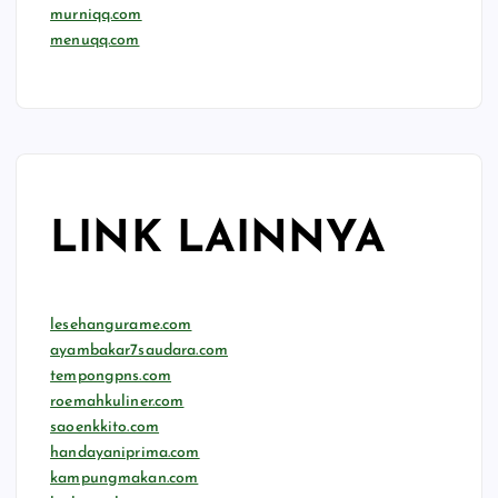
murniqq.com
menuqq.com
LINK LAINNYA
lesehangurame.com
ayambakar7saudara.com
tempongpns.com
roemahkuliner.com
saoenkkito.com
handayaniprima.com
kampungmakan.com