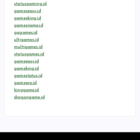
statusgaming.id
gameseasy.id
gamesking.id
gamesname.id
gogames.id
ultigames.id
multigames.id
statusgames.id
gameeasy.id
gameking.id
gamestatus.id
gamepro.id
kinggame.id
dragongame.id