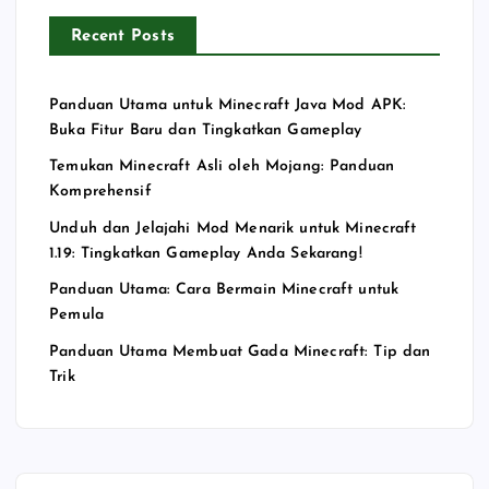
Recent Posts
Panduan Utama untuk Minecraft Java Mod APK:
Buka Fitur Baru dan Tingkatkan Gameplay
Temukan Minecraft Asli oleh Mojang: Panduan
Komprehensif
Unduh dan Jelajahi Mod Menarik untuk Minecraft
1.19: Tingkatkan Gameplay Anda Sekarang!
Panduan Utama: Cara Bermain Minecraft untuk
Pemula
Panduan Utama Membuat Gada Minecraft: Tip dan
Trik