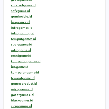
survivalgame.id
safegame.id
gamingbio.id
biogames.id
intragames.id
introgaming.id
tempatgames.id
suaragame.id
intragame.id
omnigame.id
kumpulangames.id
biogame.id
kumpulangame.id
tempatgame.id
gamesproduct.id
miyagames.id
gatotgames.id
blackgames.id
cicigaming.id