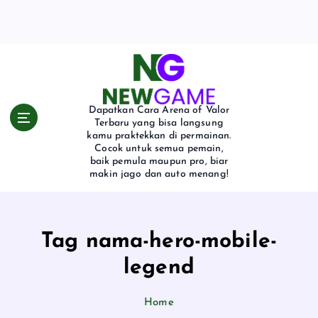
S
k
i
p
t
o
c
Dapatkan Cara Arena of Valor
o
Terbaru yang bisa langsung
kamu praktekkan di permainan.
n
Cocok untuk semua pemain,
t
baik pemula maupun pro, biar
e
makin jago dan auto menang!
n
t
Tag nama-hero-mobile-
legend
Home