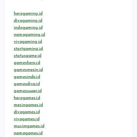
herogaming.id
divagaming.id
indogaming.id
namagaming.id
vivagaming.id
startgaming.id
statusgame.id
gameshero.id
gamesmesin.id
gamesindo.id
gamesdiva.id
gamessuper.id
herogames.id
mesingames.id
divagames.id
vivagames.id
musimgames.id
namagames.id