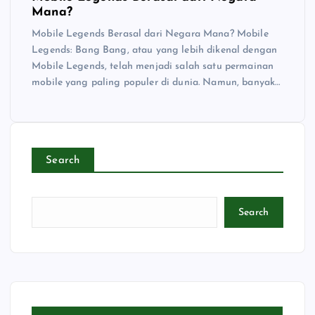
Mana?
Mobile Legends Berasal dari Negara Mana? Mobile
Legends: Bang Bang, atau yang lebih dikenal dengan
Mobile Legends, telah menjadi salah satu permainan
mobile yang paling populer di dunia. Namun, banyak…
Search
Search