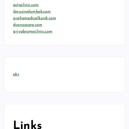
astaclinic.com
ibnusinalombok.com
grahamedicalkurdi.com
dyanzacare.com
griyabromoclinic.com
pkv
Links