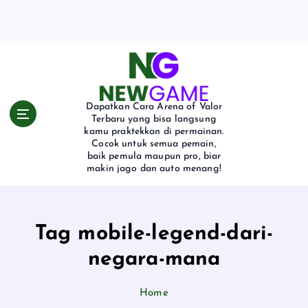
S
k
i
p
t
o
c
Dapatkan Cara Arena of Valor
o
Terbaru yang bisa langsung
kamu praktekkan di permainan.
n
Cocok untuk semua pemain,
t
baik pemula maupun pro, biar
e
makin jago dan auto menang!
n
t
Tag mobile-legend-dari-
negara-mana
Home