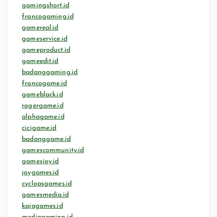
gamingshort.id
francogaming.id
gamereal.id
gameservice.id
gameproduct.id
gameedit.id
badanggaming.id
francogame.id
gameblack.id
rogergame.id
alphagame.id
cicigame.id
badanggame.id
gamescommunity.id
gamesjoy.id
joygames.id
cyclopsgames.id
gamesmedia.id
kajagames.id