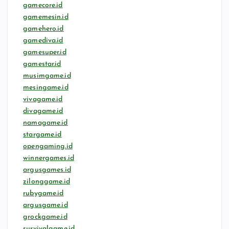
gamecore.id
gamemesin.id
gamehero.id
gamediva.id
gamesuper.id
gamestar.id
musimgame.id
mesingame.id
vivagame.id
divagame.id
namagame.id
stargame.id
opengaming.id
winnergames.id
argusgames.id
zilonggame.id
rubygame.id
argusgame.id
grockgame.id
survivalgame.id