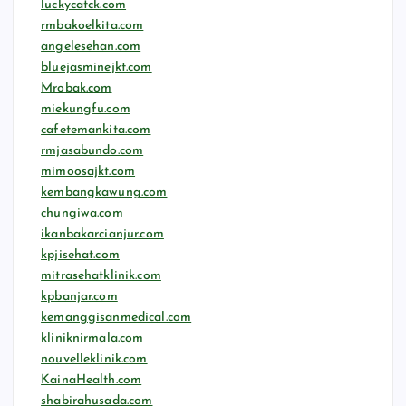
luckycatck.com
rmbakoelkita.com
angelesehan.com
bluejasminejkt.com
Mrobak.com
miekungfu.com
cafetemankita.com
rmjasabundo.com
mimoosajkt.com
kembangkawung.com
chungiwa.com
ikanbakarcianjur.com
kpjisehat.com
mitrasehatklinik.com
kpbanjar.com
kemanggisanmedical.com
kliniknirmala.com
nouvelleklinik.com
KainaHealth.com
shabirahusada.com