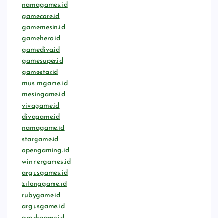
namagames.id
gamecore.id
gamemesin.id
gamehero.id
gamediva.id
gamesuper.id
gamestar.id
musimgame.id
mesingame.id
vivagame.id
divagame.id
namagame.id
stargame.id
opengaming.id
winnergames.id
argusgames.id
zilonggame.id
rubygame.id
argusgame.id
grockgame.id