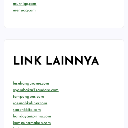
murniqq.com
menuqq.com
LINK LAINNYA
lesehangurame.com
ayambakar7saudara.com
tempongpns.com
roemahkuliner.com
saoenkkito.com
handayaniprima.com
kampungmakan.com