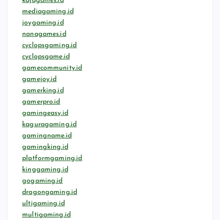
kajagames.id
mediagaming.id
joygaming.id
nanagames.id
cyclopsgaming.id
cyclopsgame.id
gamecommunity.id
gamejoy.id
gamerking.id
gamerpro.id
gamingeasy.id
kaguragaming.id
gamingname.id
gamingking.id
platformgaming.id
kinggaming.id
gogaming.id
dragongaming.id
ultigaming.id
multigaming.id