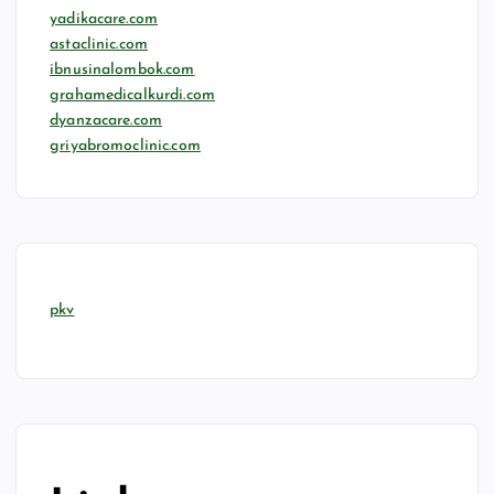
yadikacare.com
astaclinic.com
ibnusinalombok.com
grahamedicalkurdi.com
dyanzacare.com
griyabromoclinic.com
pkv