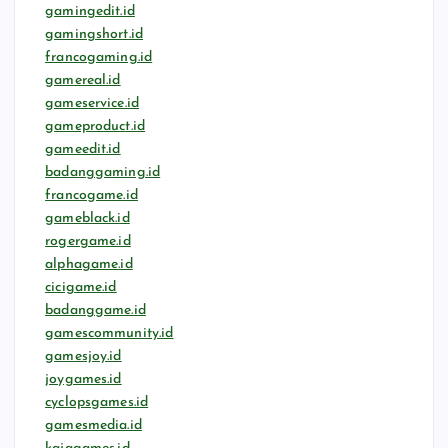
gamingedit.id
gamingshort.id
francogaming.id
gamereal.id
gameservice.id
gameproduct.id
gameedit.id
badanggaming.id
francogame.id
gameblack.id
rogergame.id
alphagame.id
cicigame.id
badanggame.id
gamescommunity.id
gamesjoy.id
joygames.id
cyclopsgames.id
gamesmedia.id