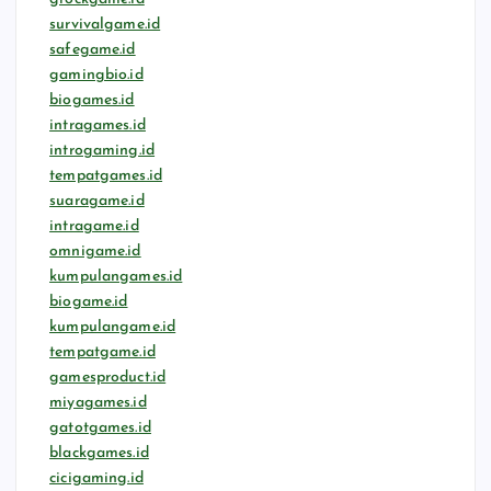
survivalgame.id
safegame.id
gamingbio.id
biogames.id
intragames.id
introgaming.id
tempatgames.id
suaragame.id
intragame.id
omnigame.id
kumpulangames.id
biogame.id
kumpulangame.id
tempatgame.id
gamesproduct.id
miyagames.id
gatotgames.id
blackgames.id
cicigaming.id