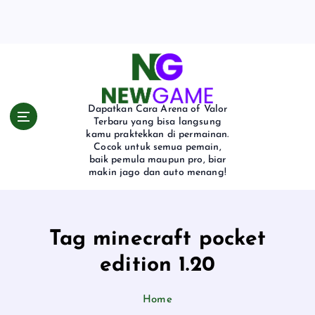
S
k
i
p
t
o
c
Dapatkan Cara Arena of Valor
o
Terbaru yang bisa langsung
kamu praktekkan di permainan.
n
Cocok untuk semua pemain,
t
baik pemula maupun pro, biar
e
makin jago dan auto menang!
n
t
Tag minecraft pocket
edition 1.20
Home