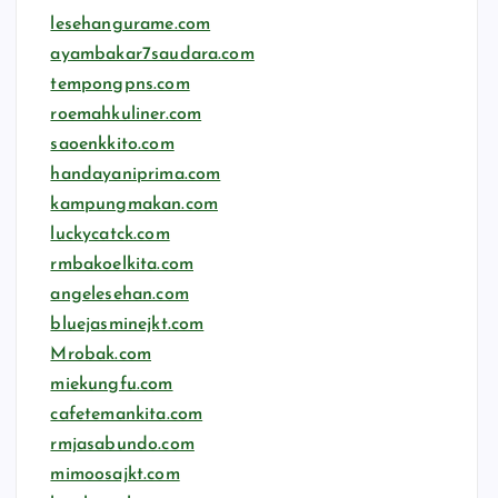
lesehangurame.com
ayambakar7saudara.com
tempongpns.com
roemahkuliner.com
saoenkkito.com
handayaniprima.com
kampungmakan.com
luckycatck.com
rmbakoelkita.com
angelesehan.com
bluejasminejkt.com
Mrobak.com
miekungfu.com
cafetemankita.com
rmjasabundo.com
mimoosajkt.com