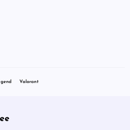
egend
Valorant
ree