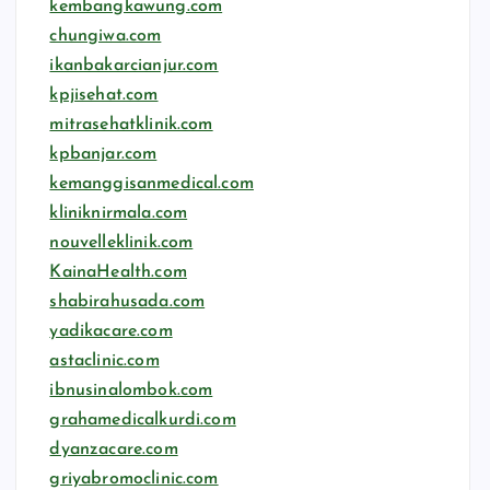
kembangkawung.com
chungiwa.com
ikanbakarcianjur.com
kpjisehat.com
mitrasehatklinik.com
kpbanjar.com
kemanggisanmedical.com
kliniknirmala.com
nouvelleklinik.com
KainaHealth.com
shabirahusada.com
yadikacare.com
astaclinic.com
ibnusinalombok.com
grahamedicalkurdi.com
dyanzacare.com
griyabromoclinic.com