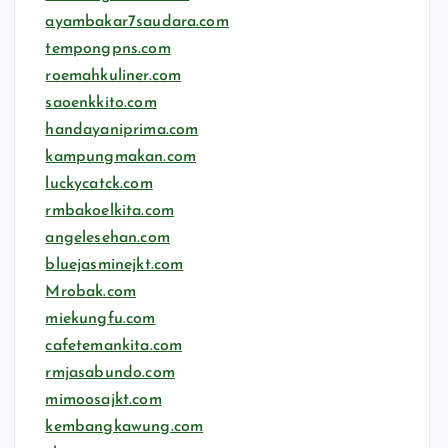
ayambakar7saudara.com
tempongpns.com
roemahkuliner.com
saoenkkito.com
handayaniprima.com
kampungmakan.com
luckycatck.com
rmbakoelkita.com
angelesehan.com
bluejasminejkt.com
Mrobak.com
miekungfu.com
cafetemankita.com
rmjasabundo.com
mimoosajkt.com
kembangkawung.com