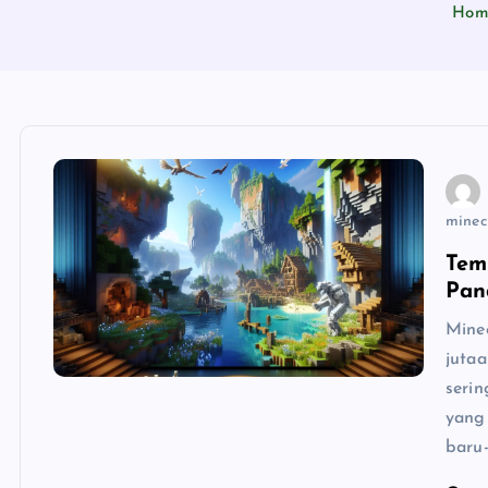
Hom
minecr
Tem
Pan
Mine
juta
seri
yang 
baru-