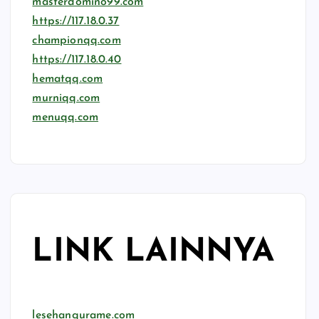
masterdomino99.com
https://117.18.0.37
championqq.com
https://117.18.0.40
hematqq.com
murniqq.com
menuqq.com
LINK LAINNYA
lesehangurame.com