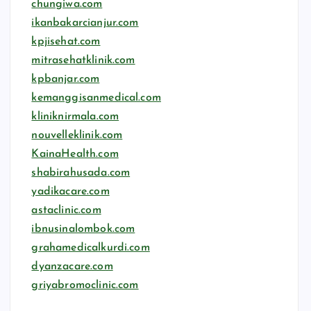
chungiwa.com
ikanbakarcianjur.com
kpjisehat.com
mitrasehatklinik.com
kpbanjar.com
kemanggisanmedical.com
kliniknirmala.com
nouvelleklinik.com
KainaHealth.com
shabirahusada.com
yadikacare.com
astaclinic.com
ibnusinalombok.com
grahamedicalkurdi.com
dyanzacare.com
griyabromoclinic.com