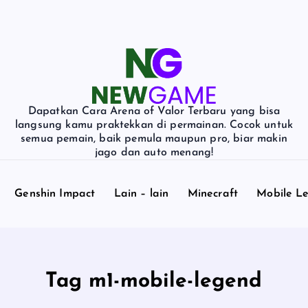
Dapatkan Cara Arena of Valor Terbaru yang bisa
langsung kamu praktekkan di permainan. Cocok untuk
semua pemain, baik pemula maupun pro, biar makin
jago dan auto menang!
Genshin Impact
Lain – lain
Minecraft
Mobile L
Tag m1-mobile-legend