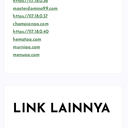
https://117.18.0.38
masterdomino99.com
https://117.18.0.37
championqq.com
https://117.18.0.40
hematqq.com
murniqq.com
menuqq.com
LINK LAINNYA