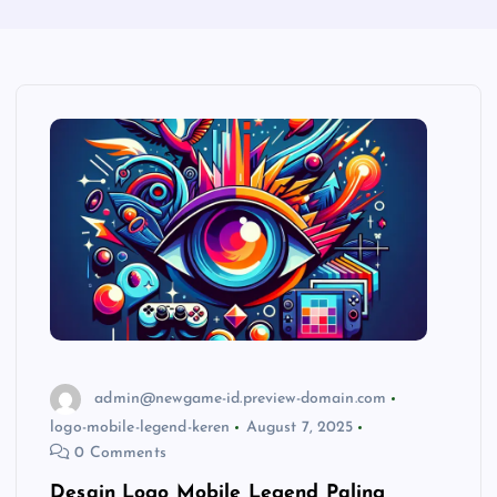
admin@newgame-id.preview-domain.com
logo-mobile-legend-keren
August 7, 2025
0 Comments
Desain Logo Mobile Legend Paling