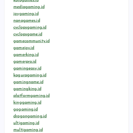
kajagames.id
mediagaming.id
joygaming.id
nanagames.id
cyclopsgaming.id
cyclopsgame.id
gamecommunity.id
gamejoy.id
gamerking.id
gamerpro.id
gamingeasy.id
kaguragaming.id
gamingname.id
gamingking.id
platformgaming.id
kinggaming.id
gogaming.id
dragongaming.id
ultigaming.id
multigaming.id