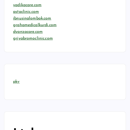
yadikacare.com
astaclinic.com
ibnusinalombok.com
grahamedicalkurdi.com
dyanzacare.com
griyabromoclinic.com
pkv