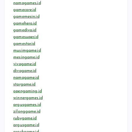
namagames.id
gamecore.id
gamemesin.id
gamehero.id
gamediva.id
gamesuper.id
gamestar.id
musimgame.id
mesingame.id
vivagame.id
divagame.id
namagame.id
stargame.id
opengaming.id
winnergames.id
argusgames.id
zilonggame.id
rubygame.id
argusgame.id
grockgame.id