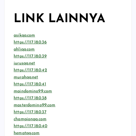
LINK LAINNYA
asikqq.com
https://117.18.0.36
ahliqq.com
https://117.18.0.39
jurusqq.net
https://117.18.0.42
murahqq.net
https://117.18.0.41
maindomino99.com
https://117.18.0.38
masterdomino99.com
https://117.18.0.37
championqq.com
https://117.18.0.40
hematqq.com