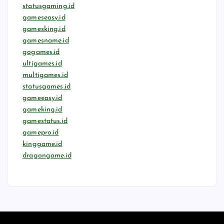
statusgaming.id
gameseasy.id
gamesking.id
gamesname.id
gogames.id
ultigames.id
multigames.id
statusgames.id
gameeasy.id
gameking.id
gamestatus.id
gamepro.id
kinggame.id
dragongame.id