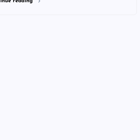
inue reading