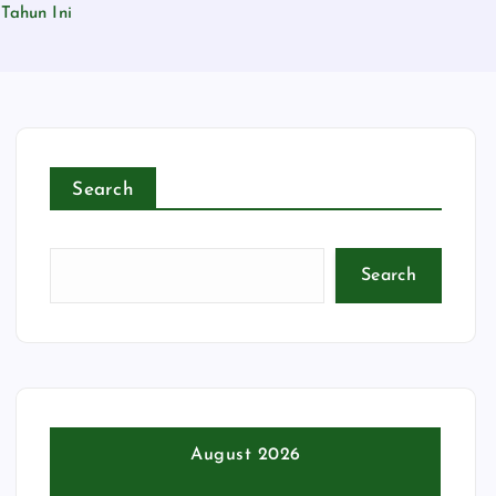
Tahun Ini
Search
Search
August 2026