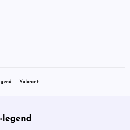
egend
Valorant
-legend