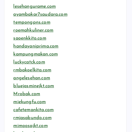
lesehangurame.com
ayambakar7saudara.com
tempongpns.com
roemahkuliner.com
saoenkkito.com
handayaniprima.com
kampungmakan.com
luckycatck.com
rmbakoelkita.com
angelesehan.com
bluejasminejkt.com
Mrobak.com
miekungfu.com
cafetemankita.com
rmjasabundo.com
mimoosajkt.com