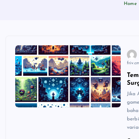
Home
friv.c
Tem
Sur
Jika
game
baha
berb
varia