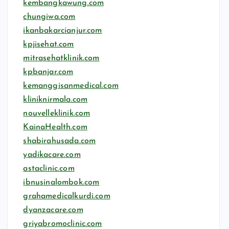
kembangkawung.com
chungiwa.com
ikanbakarcianjur.com
kpjisehat.com
mitrasehatklinik.com
kpbanjar.com
kemanggisanmedical.com
kliniknirmala.com
nouvelleklinik.com
KainaHealth.com
shabirahusada.com
yadikacare.com
astaclinic.com
ibnusinalombok.com
grahamedicalkurdi.com
dyanzacare.com
griyabromoclinic.com