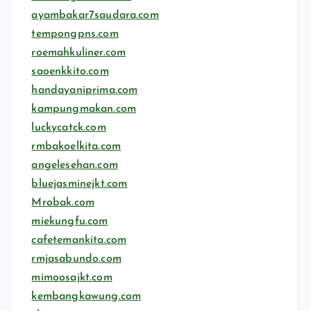
ayambakar7saudara.com
tempongpns.com
roemahkuliner.com
saoenkkito.com
handayaniprima.com
kampungmakan.com
luckycatck.com
rmbakoelkita.com
angelesehan.com
bluejasminejkt.com
Mrobak.com
miekungfu.com
cafetemankita.com
rmjasabundo.com
mimoosajkt.com
kembangkawung.com