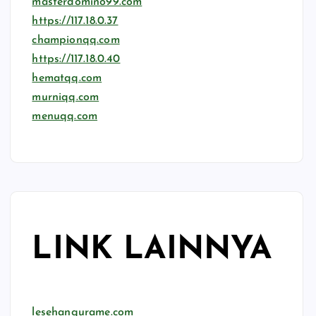
masterdomino99.com
https://117.18.0.37
championqq.com
https://117.18.0.40
hematqq.com
murniqq.com
menuqq.com
LINK LAINNYA
lesehangurame.com