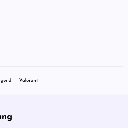
egend
Valorant
ang