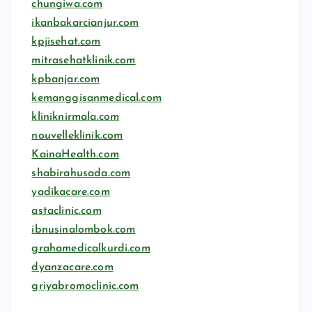
chungiwa.com
ikanbakarcianjur.com
kpjisehat.com
mitrasehatklinik.com
kpbanjar.com
kemanggisanmedical.com
kliniknirmala.com
nouvelleklinik.com
KainaHealth.com
shabirahusada.com
yadikacare.com
astaclinic.com
ibnusinalombok.com
grahamedicalkurdi.com
dyanzacare.com
griyabromoclinic.com