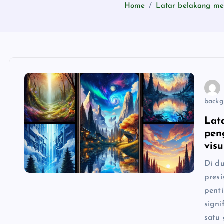
Home
Latar belakang me
backg
Lat
pen
vis
Di du
pres
pent
sign
satu