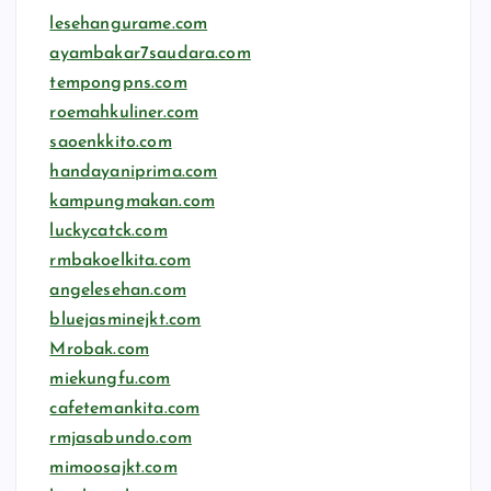
lesehangurame.com
ayambakar7saudara.com
tempongpns.com
roemahkuliner.com
saoenkkito.com
handayaniprima.com
kampungmakan.com
luckycatck.com
rmbakoelkita.com
angelesehan.com
bluejasminejkt.com
Mrobak.com
miekungfu.com
cafetemankita.com
rmjasabundo.com
mimoosajkt.com