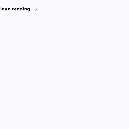
inue reading