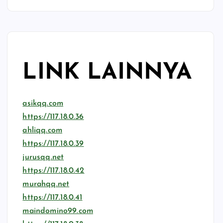
LINK LAINNYA
asikqq.com
https://117.18.0.36
ahliqq.com
https://117.18.0.39
jurusqq.net
https://117.18.0.42
murahqq.net
https://117.18.0.41
maindomino99.com