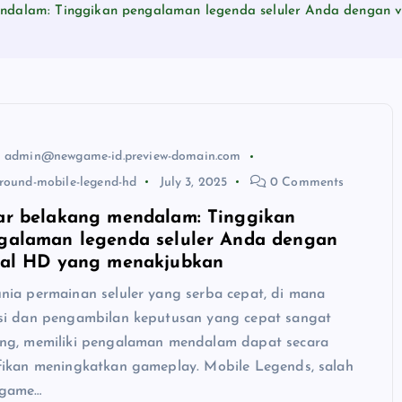
ndalam: Tinggikan pengalaman legenda seluler Anda dengan 
admin@newgame-id.preview-domain.com
round-mobile-legend-hd
July 3, 2025
0 Comments
ar belakang mendalam: Tinggikan
galaman legenda seluler Anda dengan
ual HD yang menakjubkan
nia permainan seluler yang serba cepat, di mana
isi dan pengambilan keputusan yang cepat sangat
ing, memiliki pengalaman mendalam dapat secara
ifikan meningkatkan gameplay. Mobile Legends, salah
 game…