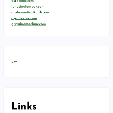
astaclinic.com
ibnusinalombok.com
grahamedicalkurdi.com
dyanzacare.com
griyabromoclinic.com
pkv
Links