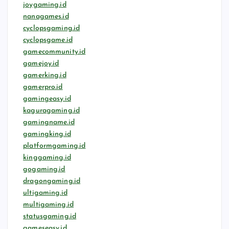
joygaming.id
nanagames.id
cyclopsgaming.id
cyclopsgame.id
gamecommunity.id
gamejoy.id
gamerking.id
gamerpro.id
gamingeasy.id
kaguragaming.id
gamingname.id
gamingking.id
platformgaming.id
kinggaming.id
gogaming.id
dragongaming.id
ultigaming.id
multigaming.id
statusgaming.id
gameseasy.id