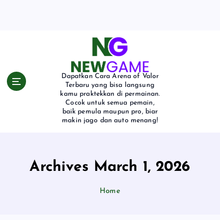
S
k
i
p
t
o
c
Dapatkan Cara Arena of Valor
o
Terbaru yang bisa langsung
kamu praktekkan di permainan.
n
Cocok untuk semua pemain,
t
baik pemula maupun pro, biar
e
makin jago dan auto menang!
n
t
Archives March 1, 2026
Home