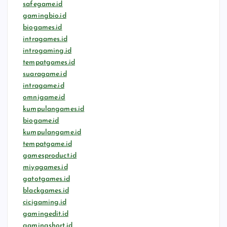
safegame.id
gamingbio.id
biogames.id
intragames.id
introgaming.id
tempatgames.id
suaragame.id
intragame.id
omnigame.id
kumpulangames.id
biogame.id
kumpulangame.id
tempatgame.id
gamesproduct.id
miyagames.id
gatotgames.id
blackgames.id
cicigaming.id
gamingedit.id
gamingshort.id