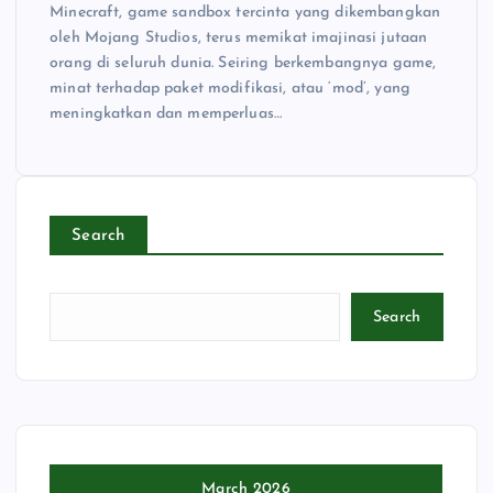
Minecraft, game sandbox tercinta yang dikembangkan
oleh Mojang Studios, terus memikat imajinasi jutaan
orang di seluruh dunia. Seiring berkembangnya game,
minat terhadap paket modifikasi, atau ‘mod’, yang
meningkatkan dan memperluas…
Search
Search
March 2026