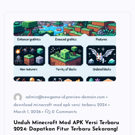
admin@newgame-id.preview-domain.com
download minecraft mod apk versi terbaru 2024
March 1, 2026
0 Comments
Unduh Minecraft Mod APK Versi Terbaru
2024: Dapatkan Fitur Terbaru Sekarang!