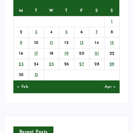
M
T
W
T
F
S
S
1
2
3
4
5
6
7
8
9
10
11
12
13
14
15
16
17
18
19
20
21
22
23
24
25
26
27
28
29
30
31
« Feb
Apr »
Recent Posts