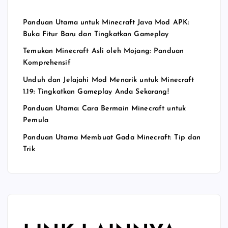
Panduan Utama untuk Minecraft Java Mod APK:
Buka Fitur Baru dan Tingkatkan Gameplay
Temukan Minecraft Asli oleh Mojang: Panduan
Komprehensif
Unduh dan Jelajahi Mod Menarik untuk Minecraft
1.19: Tingkatkan Gameplay Anda Sekarang!
Panduan Utama: Cara Bermain Minecraft untuk
Pemula
Panduan Utama Membuat Gada Minecraft: Tip dan
Trik