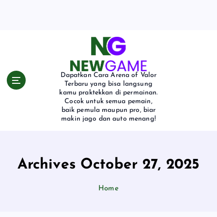
S
k
i
p
t
o
c
Dapatkan Cara Arena of Valor
o
Terbaru yang bisa langsung
kamu praktekkan di permainan.
n
Cocok untuk semua pemain,
t
baik pemula maupun pro, biar
e
makin jago dan auto menang!
n
t
Archives October 27, 2025
Home