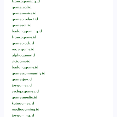
francogaming.id
gamereal.id
gameservice.id
gameproduct.id
gameedit.id
badanggaming.id
francogame.id
gameblack.id
rogergame.id
alphagame.id
cicigame.id
badanggame.id
gamescommunity.id
gamesjoy.id
joygames.id
cyclopsgames.id
gamesmedia.id
kajagames.id
mediagaming.id
joygaming.id