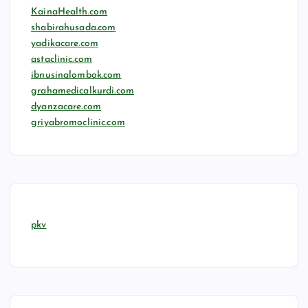
KainaHealth.com
shabirahusada.com
yadikacare.com
astaclinic.com
ibnusinalombok.com
grahamedicalkurdi.com
dyanzacare.com
griyabromoclinic.com
pkv