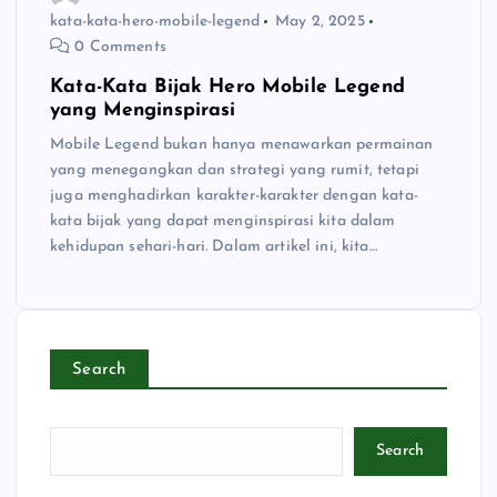
kata-kata-hero-mobile-legend
May 2, 2025
0 Comments
Kata-Kata Bijak Hero Mobile Legend
yang Menginspirasi
Mobile Legend bukan hanya menawarkan permainan
yang menegangkan dan strategi yang rumit, tetapi
juga menghadirkan karakter-karakter dengan kata-
kata bijak yang dapat menginspirasi kita dalam
kehidupan sehari-hari. Dalam artikel ini, kita…
Search
Search