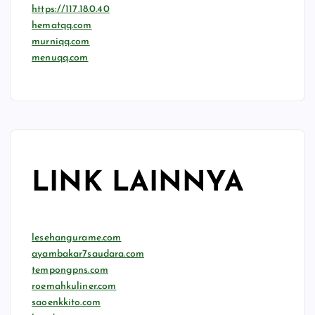
https://117.18.0.40
hematqq.com
murniqq.com
menuqq.com
LINK LAINNYA
lesehangurame.com
ayambakar7saudara.com
tempongpns.com
roemahkuliner.com
saoenkkito.com