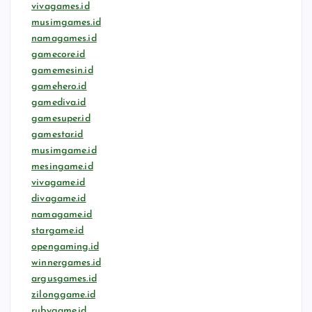
vivagames.id
musimgames.id
namagames.id
gamecore.id
gamemesin.id
gamehero.id
gamediva.id
gamesuper.id
gamestar.id
musimgame.id
mesingame.id
vivagame.id
divagame.id
namagame.id
stargame.id
opengaming.id
winnergames.id
argusgames.id
zilonggame.id
rubygame.id