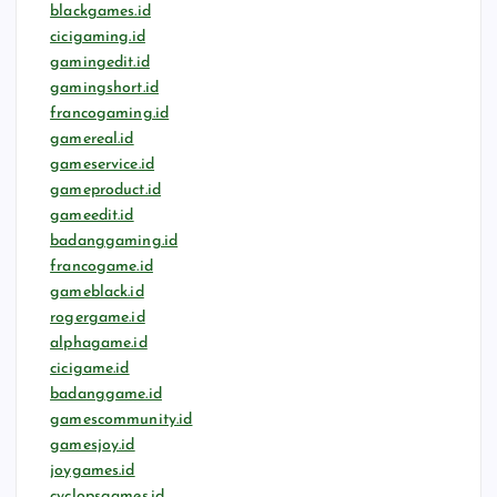
blackgames.id
cicigaming.id
gamingedit.id
gamingshort.id
francogaming.id
gamereal.id
gameservice.id
gameproduct.id
gameedit.id
badanggaming.id
francogame.id
gameblack.id
rogergame.id
alphagame.id
cicigame.id
badanggame.id
gamescommunity.id
gamesjoy.id
joygames.id
cyclopsgames.id