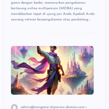
game dengan badai, menawarkan pengalaman
bertarung online multipemain (MOBA) yang
mendebarkan tepat di ujung jari Anda. Apakah Anda
seorang veteran berpengalaman atau pendatang…
admin@newgame-id.preview-domain.com