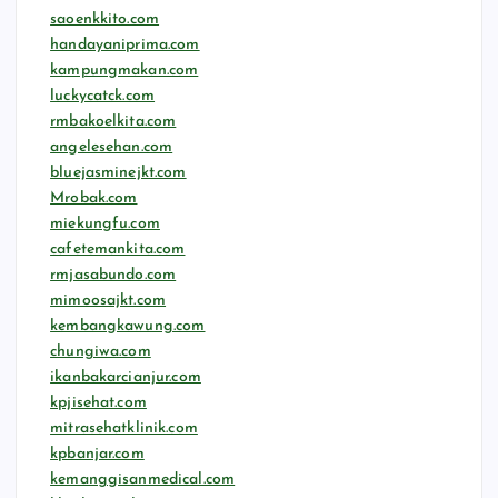
saoenkkito.com
handayaniprima.com
kampungmakan.com
luckycatck.com
rmbakoelkita.com
angelesehan.com
bluejasminejkt.com
Mrobak.com
miekungfu.com
cafetemankita.com
rmjasabundo.com
mimoosajkt.com
kembangkawung.com
chungiwa.com
ikanbakarcianjur.com
kpjisehat.com
mitrasehatklinik.com
kpbanjar.com
kemanggisanmedical.com