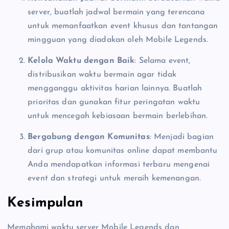
server, buatlah jadwal bermain yang terencana
untuk memanfaatkan event khusus dan tantangan
mingguan yang diadakan oleh Mobile Legends.
Kelola Waktu dengan Baik
: Selama event,
distribusikan waktu bermain agar tidak
mengganggu aktivitas harian lainnya. Buatlah
prioritas dan gunakan fitur peringatan waktu
untuk mencegah kebiasaan bermain berlebihan.
Bergabung dengan Komunitas
: Menjadi bagian
dari grup atau komunitas online dapat membantu
Anda mendapatkan informasi terbaru mengenai
event dan strategi untuk meraih kemenangan.
Kesimpulan
Memahami waktu server Mobile Legends dan