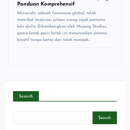
Panduan Komprehensif
Minecraft, sebuah fenomena global, telah
memikat imajinasi jutaan orang sejak pertama
kali dirilis. Dikembangkan oleh Mojang Studios,
game kotak pasir kotak ini menawarkan potensi
kreatif tanpa batas dan telah menjadi…
Search
Search