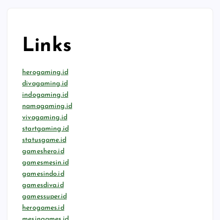
Links
herogaming.id
divagaming.id
indogaming.id
namagaming.id
vivagaming.id
startgaming.id
statusgame.id
gameshero.id
gamesmesin.id
gamesindo.id
gamesdiva.id
gamessuper.id
herogames.id
mesingames.id