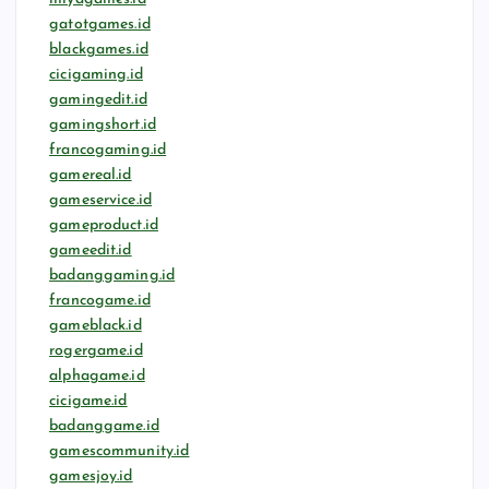
gatotgames.id
blackgames.id
cicigaming.id
gamingedit.id
gamingshort.id
francogaming.id
gamereal.id
gameservice.id
gameproduct.id
gameedit.id
badanggaming.id
francogame.id
gameblack.id
rogergame.id
alphagame.id
cicigame.id
badanggame.id
gamescommunity.id
gamesjoy.id