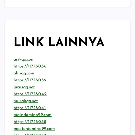
LINK LAINNYA
asikqq.com
https://117.18.0.36
ahliqq.com
https://117.18.0.39
jurusqq.net
https://117.18.0.42
murahqq.net
https://117.18.0.41
maindomino99.com
https://117.18.0.38
masterdomino99.com