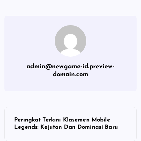
admin@newgame-id.preview-
domain.com
P
Peringkat Terkini Klasemen Mobile
o
Legends: Kejutan Dan Dominasi Baru