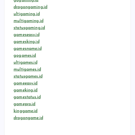
gogaming.id
dragongaming.id
ultigaming.id
multigaming.id
statusgaming.id
gameseasy.id
gamesking.id
gamesname.id
gogames.id
ultigames.id
multigames.id
statusgames.id
gameeasy.id
gameking.id
gamestatus.id
gamepro.id
kinggame.id
dragongame.id