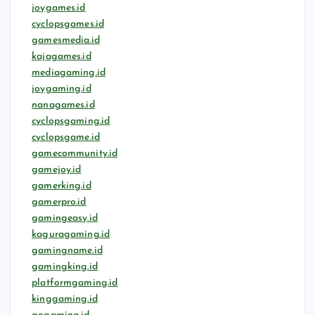
joygames.id
cyclopsgames.id
gamesmedia.id
kajagames.id
mediagaming.id
joygaming.id
nanagames.id
cyclopsgaming.id
cyclopsgame.id
gamecommunity.id
gamejoy.id
gamerking.id
gamerpro.id
gamingeasy.id
kaguragaming.id
gamingname.id
gamingking.id
platformgaming.id
kinggaming.id