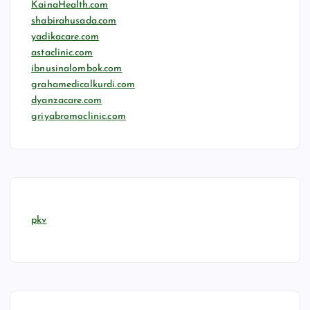
KainaHealth.com
shabirahusada.com
yadikacare.com
astaclinic.com
ibnusinalombok.com
grahamedicalkurdi.com
dyanzacare.com
griyabromoclinic.com
pkv