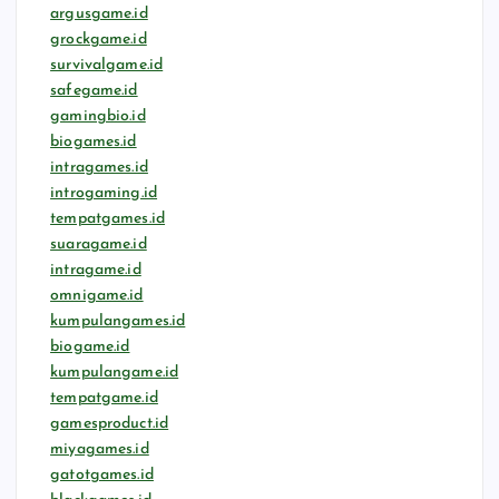
argusgame.id
grockgame.id
survivalgame.id
safegame.id
gamingbio.id
biogames.id
intragames.id
introgaming.id
tempatgames.id
suaragame.id
intragame.id
omnigame.id
kumpulangames.id
biogame.id
kumpulangame.id
tempatgame.id
gamesproduct.id
miyagames.id
gatotgames.id