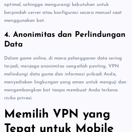
optimal, sehingga mengurangi kebutuhan untuk
berpindah server atau konfigurasi secara manual saat
menggunakan bot.
4.
Anonimitas dan Perlindungan
Data
Dalam game online, di mana pelanggaran data sering
terjadi, menjaga anonimitas sangatlah penting. VPN
melindungi data game dan informasi pribadi Anda,
menyediakan lingkungan yang aman untuk menguji dan
mengembangkan bot tanpa membuat Anda terkena
risiko privasi.
Memilih VPN yang
Tepat untuk Mobile