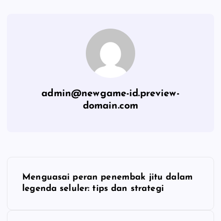
admin@newgame-id.preview-
domain.com
P
Menguasai peran penembak jitu dalam
o
legenda seluler: tips dan strategi
s