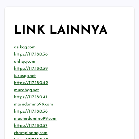
LINK LAINNYA
asikqq.com
https://117.18.0.36
ahliqq.com
https://117.18.0.39
jurusqq.net
https://117.18.0.42
murahqq.net
https://117.18.0.41
maindomino99.com
https://117.18.0.38
masterdomino99.com
https://117.18.0.37
championqq.com