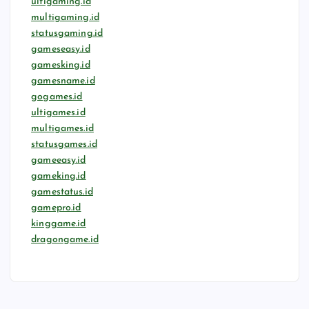
ultigaming.id
multigaming.id
statusgaming.id
gameseasy.id
gamesking.id
gamesname.id
gogames.id
ultigames.id
multigames.id
statusgames.id
gameeasy.id
gameking.id
gamestatus.id
gamepro.id
kinggame.id
dragongame.id