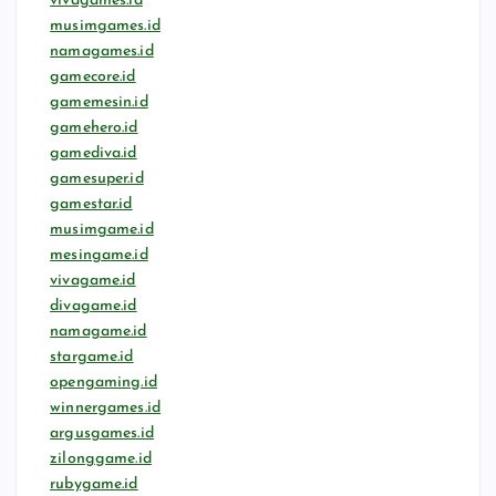
vivagames.id
musimgames.id
namagames.id
gamecore.id
gamemesin.id
gamehero.id
gamediva.id
gamesuper.id
gamestar.id
musimgame.id
mesingame.id
vivagame.id
divagame.id
namagame.id
stargame.id
opengaming.id
winnergames.id
argusgames.id
zilonggame.id
rubygame.id