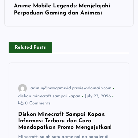
Anime Mobile Legends: Menjelajahi
t
Perpaduan Gaming dan Animasi
n
a
Related Posts
v
i
g
admin@newgame-id.preview-domain.com
diskon minecraft sampai kapan
July 23, 2026
a
0 Comments
t
Diskon Minecraft Sampai Kapan:
Informasi Terbaru dan Cara
Mendapatkan Promo Mengejutkan!
i
Minecraft, salah satu game paling populer di