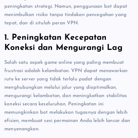
peningkatan strategi. Namun, penggunaan bot dapat
menimbulkan risiko tanpa tindakan pencegahan yang
tepat, dan di situlah peran VPN.
1.
Peningkatan Kecepatan
Koneksi dan Mengurangi Lag
Salah satu aspek game online yang paling membuat
frustrasi adalah kelambatan. VPN dapat menawarkan
rute ke server yang tidak terlalu padat dengan
menghubungkan melalui jalur yang dioptimalkan,
mengurangi kelambatan, dan meningkatkan stabilitas
koneksi secara keseluruhan. Peningkatan ini
memungkinkan bot melakukan tugasnya dengan lebih
efisien, membuat sesi permainan Anda lebih lancar dan
menyenangkan.