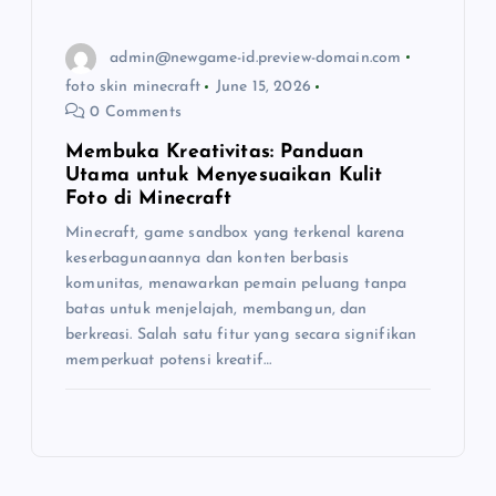
admin@newgame-id.preview-domain.com
foto skin minecraft
June 15, 2026
0 Comments
Membuka Kreativitas: Panduan
Utama untuk Menyesuaikan Kulit
Foto di Minecraft
Minecraft, game sandbox yang terkenal karena
keserbagunaannya dan konten berbasis
komunitas, menawarkan pemain peluang tanpa
batas untuk menjelajah, membangun, dan
berkreasi. Salah satu fitur yang secara signifikan
memperkuat potensi kreatif…