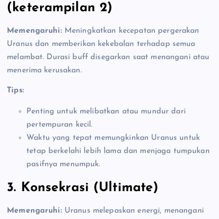
(keterampilan 2)
Memengaruhi:
Meningkatkan kecepatan pergerakan
Uranus dan memberikan kekebalan terhadap semua
melambat. Durasi buff disegarkan saat menangani atau
menerima kerusakan.
Tips:
Penting untuk melibatkan atau mundur dari
pertempuran kecil.
Waktu yang tepat memungkinkan Uranus untuk
tetap berkelahi lebih lama dan menjaga tumpukan
pasifnya menumpuk.
3.
Konsekrasi (Ultimate)
Memengaruhi:
Uranus melepaskan energi, menangani