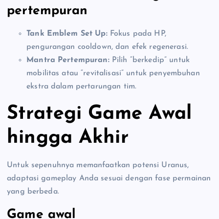
pertempuran
Tank Emblem Set Up:
Fokus pada HP,
pengurangan cooldown, dan efek regenerasi.
Mantra Pertempuran:
Pilih “berkedip” untuk
mobilitas atau “revitalisasi” untuk penyembuhan
ekstra dalam pertarungan tim.
Strategi Game Awal
hingga Akhir
Untuk sepenuhnya memanfaatkan potensi Uranus,
adaptasi gameplay Anda sesuai dengan fase permainan
yang berbeda.
Game awal