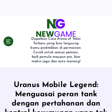
S
k
i
p
t
o
c
Dapatkan Cara Arena of Valor
o
Terbaru yang bisa langsung
kamu praktekkan di permainan.
n
Cocok untuk semua pemain,
t
baik pemula maupun pro, biar
e
makin jago dan auto menang!
n
t
Uranus Mobile Legend:
Menguasai peran tank
dengan pertahanan dan