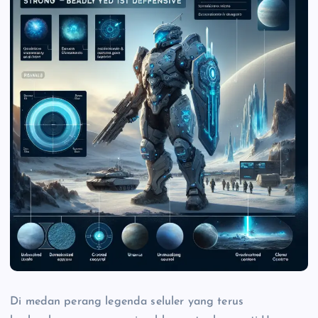
Di medan perang legenda seluler yang terus