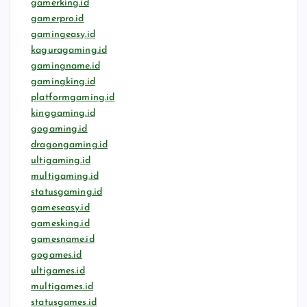
gamerking.id
gamerpro.id
gamingeasy.id
kaguragaming.id
gamingname.id
gamingking.id
platformgaming.id
kinggaming.id
gogaming.id
dragongaming.id
ultigaming.id
multigaming.id
statusgaming.id
gameseasy.id
gamesking.id
gamesname.id
gogames.id
ultigames.id
multigames.id
statusgames.id