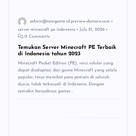
g
admin@newgame-id.preview-domain.com
a
server minecraft pe indonesia
July 21, 2026
0 Comments
t
Temukan Server Minecraft PE Terbaik
di Indonesia tahun 2023
i
Minecraft Pocket Edition (PE), versi seluler yang
o
dapat diadaptasi dari game Minecraft yang selalu
populer, terus memikat para pemain di seluruh
dunia, tidak terkecuali di Indonesia. Dengan
n
semakin banyaknya gamer…