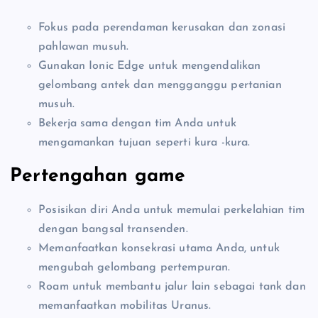
Fokus pada perendaman kerusakan dan zonasi
pahlawan musuh.
Gunakan Ionic Edge untuk mengendalikan
gelombang antek dan mengganggu pertanian
musuh.
Bekerja sama dengan tim Anda untuk
mengamankan tujuan seperti kura -kura.
Pertengahan game
Posisikan diri Anda untuk memulai perkelahian tim
dengan bangsal transenden.
Memanfaatkan konsekrasi utama Anda, untuk
mengubah gelombang pertempuran.
Roam untuk membantu jalur lain sebagai tank dan
memanfaatkan mobilitas Uranus.