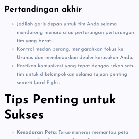
Pertandingan akhir
Jadilah garis depan untuk tim Anda selama
mendorong menara atau pertarungan pertarungan
tim yang berat.
Kontrol medan perang, mengarahkan fokus ke
Uranus dan membebaskan dealer kerusakan Anda.
Pastikan komunikasi yang tepat dengan rekan satu
tim untuk dikelompokkan selama tujuan penting
seperti Lord Fighs.
Tips Penting untuk
Sukses
Kesadaran Peta:
Terus-menerus memantau peta