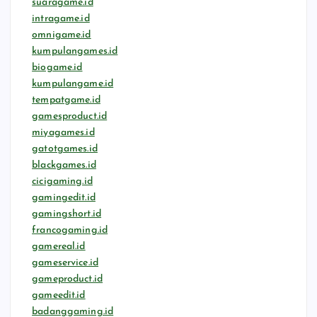
suaragame.id
intragame.id
omnigame.id
kumpulangames.id
biogame.id
kumpulangame.id
tempatgame.id
gamesproduct.id
miyagames.id
gatotgames.id
blackgames.id
cicigaming.id
gamingedit.id
gamingshort.id
francogaming.id
gamereal.id
gameservice.id
gameproduct.id
gameedit.id
badanggaming.id