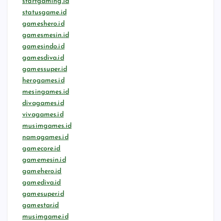
startgaming.id
statusgame.id
gameshero.id
gamesmesin.id
gamesindo.id
gamesdiva.id
gamessuper.id
herogames.id
mesingames.id
divagames.id
vivagames.id
musimgames.id
namagames.id
gamecore.id
gamemesin.id
gamehero.id
gamediva.id
gamesuper.id
gamestar.id
musimgame.id