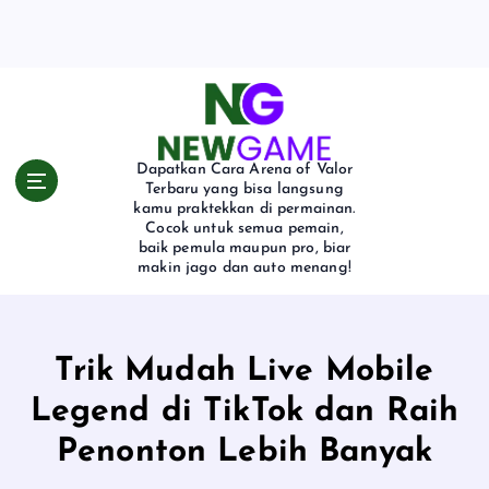
S
k
i
p
t
o
c
Dapatkan Cara Arena of Valor
o
Terbaru yang bisa langsung
kamu praktekkan di permainan.
n
Cocok untuk semua pemain,
t
baik pemula maupun pro, biar
e
makin jago dan auto menang!
n
t
Trik Mudah Live Mobile
Legend di TikTok dan Raih
Penonton Lebih Banyak