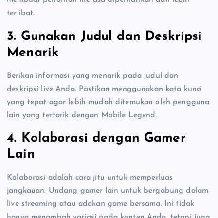
membuat penonton merasa diperhatikan dan lebih
terlibat.
3. Gunakan Judul dan Deskripsi
Menarik
Berikan informasi yang menarik pada judul dan
deskripsi live Anda. Pastikan menggunakan kata kunci
yang tepat agar lebih mudah ditemukan oleh pengguna
lain yang tertarik dengan Mobile Legend.
4. Kolaborasi dengan Gamer
Lain
Kolaborasi adalah cara jitu untuk memperluas
jangkauan. Undang gamer lain untuk bergabung dalam
live streaming atau adakan game bersama. Ini tidak
hanya menambah variasi pada konten Anda, tetapi juga