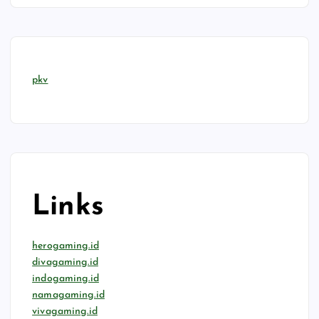
pkv
Links
herogaming.id
divagaming.id
indogaming.id
namagaming.id
vivagaming.id