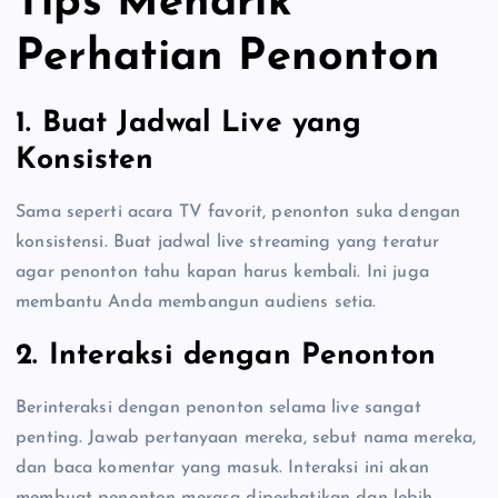
Tips Menarik
Perhatian Penonton
1. Buat Jadwal Live yang
Konsisten
Sama seperti acara TV favorit, penonton suka dengan
konsistensi. Buat jadwal live streaming yang teratur
agar penonton tahu kapan harus kembali. Ini juga
membantu Anda membangun audiens setia.
2. Interaksi dengan Penonton
Berinteraksi dengan penonton selama live sangat
penting. Jawab pertanyaan mereka, sebut nama mereka,
dan baca komentar yang masuk. Interaksi ini akan