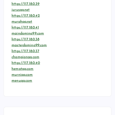
https://117.18.0.39
jurusqq.net
https://117.18.0.42
murahqq.net
https://117.18.0.41
maindomino99.com
https://117.18.0.38
masterdomino99.com
https://117.18.0.37
championqq.com
https://117.18.0.40
hematqq.com
murniqq.com
menuqq.com