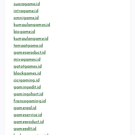
suaragame.id
intragame.id
omnigame.id
kumpulangames.id
biogame.id
kumpulangame.id
tempatgame.id
gamesproduct.id
miyagames.id
gatotgames.id
blackgames.id
cicigaming.id
gamingedit.id
gamingshort.id
francogaming.id
gamereal.id
gameservice.id
gameproduct.id
gameedit.id