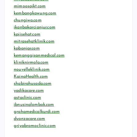
mimoosajkt.com
kembangkawung.com
chungiwa.com
ikanbakarcianjur.com
kpjisehat.com
mitrasehatklinik.com
kpbanjar.com
kemanggisanmedical.com
kliniknirmala.com
nouvelleklinik.com
KainaHealth.com
shabirahusada.com
yadikacare.com
astaclinic.com
ibnusinalombok.com
grahamedicalkurdi.com
dyanzacare.com
griyabromoclinic.com