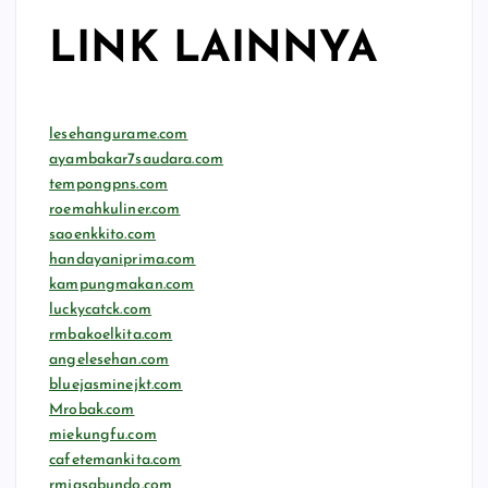
LINK LAINNYA
lesehangurame.com
ayambakar7saudara.com
tempongpns.com
roemahkuliner.com
saoenkkito.com
handayaniprima.com
kampungmakan.com
luckycatck.com
rmbakoelkita.com
angelesehan.com
bluejasminejkt.com
Mrobak.com
miekungfu.com
cafetemankita.com
rmjasabundo.com