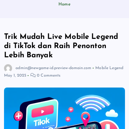
Home
Trik Mudah Live Mobile Legend
di TikTok dan Raih Penonton
Lebih Banyak
admin@newgame-id.preview-domain.com
Mobile Legend
May 1, 2025
0 Comments