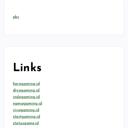
pkv
Links
herogaming.id
divagaming.id
indogaming.id
namagaming.id
vivagaming.id
startgaming.id
statusgame.id