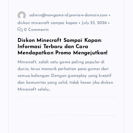
i
g
admin@newgame-id.preview-domain.com
diskon minecraft sampai kapan
July 23, 2026
a
0 Comments
t
Diskon Minecraft Sampai Kapan:
Informasi Terbaru dan Cara
Mendapatkan Promo Mengejutkan!
i
Minecraft, salah satu game paling populer di
dunia, terus menarik perhatian para gamer dari
o
semua kalangan. Dengan gameplay yang kreatif
dan komunitas yang solid, tidak heran jika diskon
n
Minecraft selalu…