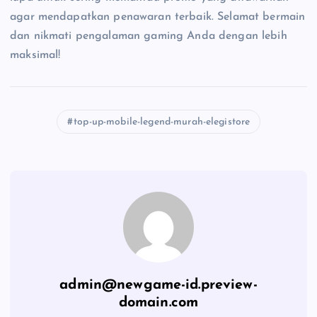
agar mendapatkan penawaran terbaik. Selamat bermain
dan nikmati pengalaman gaming Anda dengan lebih
maksimal!
top-up-mobile-legend-murah-elegistore
admin@newgame-id.preview-
domain.com