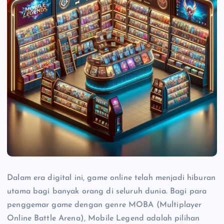
Dalam era digital ini, game online telah menjadi hiburan
utama bagi banyak orang di seluruh dunia. Bagi para
penggemar game dengan genre MOBA (Multiplayer
Online Battle Arena), Mobile Legend adalah pilihan