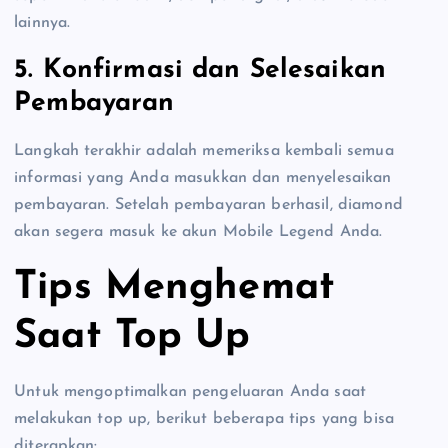
lainnya.
5.
Konfirmasi dan Selesaikan
Pembayaran
Langkah terakhir adalah memeriksa kembali semua
informasi yang Anda masukkan dan menyelesaikan
pembayaran. Setelah pembayaran berhasil, diamond
akan segera masuk ke akun Mobile Legend Anda.
Tips Menghemat
Saat Top Up
Untuk mengoptimalkan pengeluaran Anda saat
melakukan top up, berikut beberapa tips yang bisa
diterapkan: