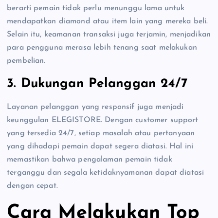
berarti pemain tidak perlu menunggu lama untuk
mendapatkan diamond atau item lain yang mereka beli.
Selain itu, keamanan transaksi juga terjamin, menjadikan
para pengguna merasa lebih tenang saat melakukan
pembelian.
3.
Dukungan Pelanggan 24/7
Layanan pelanggan yang responsif juga menjadi
keunggulan ELEGISTORE. Dengan customer support
yang tersedia 24/7, setiap masalah atau pertanyaan
yang dihadapi pemain dapat segera diatasi. Hal ini
memastikan bahwa pengalaman pemain tidak
terganggu dan segala ketidaknyamanan dapat diatasi
dengan cepat.
Cara Melakukan Top