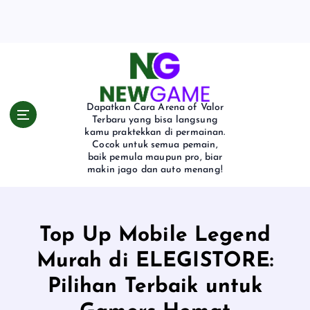
S
k
i
p
t
o
c
Dapatkan Cara Arena of Valor
o
Terbaru yang bisa langsung
kamu praktekkan di permainan.
n
Cocok untuk semua pemain,
t
baik pemula maupun pro, biar
e
makin jago dan auto menang!
n
t
Top Up Mobile Legend
Murah di ELEGISTORE:
Pilihan Terbaik untuk