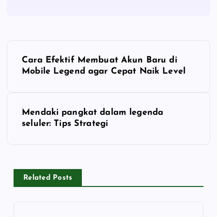
P
Cara Efektif Membuat Akun Baru di
o
Mobile Legend agar Cepat Naik Level
s
Mendaki pangkat dalam legenda
t
seluler: Tips Strategi
n
a
Related Posts
v