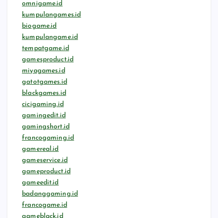
omnigame.id
kumpulangames.id
biogame.id
kumpulangame.id
tempatgame.id
gamesproduct.id
miyagames.id
gatotgames.id
blackgames.id
cicigaming.id
gamingedit.id
gamingshort.id
francogaming.id
gamereal.id
gameservice.id
gameproduct.id
gameedit.id
badanggaming.id
francogame.id
gameblack.id