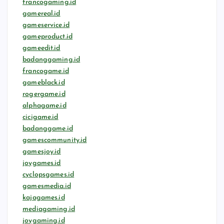
francogaming.id
gamereal.id
gameservice.id
gameproduct.id
gameedit.id
badanggaming.id
francogame.id
gameblack.id
rogergame.id
alphagame.id
cicigame.id
badanggame.id
gamescommunity.id
gamesjoy.id
joygames.id
cyclopsgames.id
gamesmedia.id
kajagames.id
mediagaming.id
joygaming.id