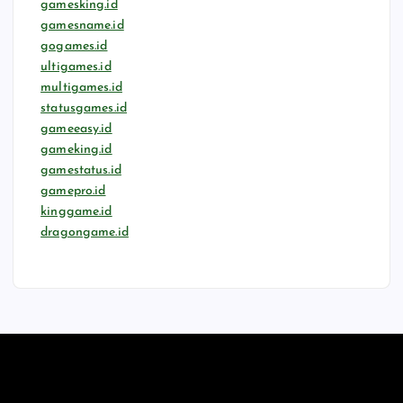
gamesking.id
gamesname.id
gogames.id
ultigames.id
multigames.id
statusgames.id
gameeasy.id
gameking.id
gamestatus.id
gamepro.id
kinggame.id
dragongame.id