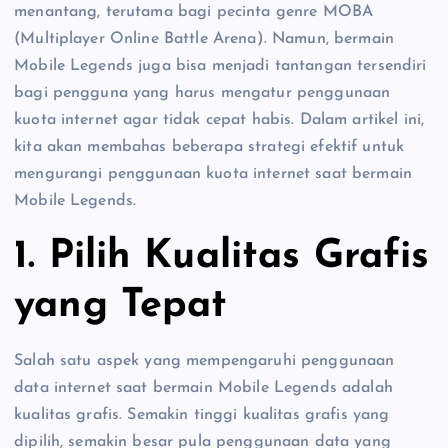
menantang, terutama bagi pecinta genre MOBA
(Multiplayer Online Battle Arena). Namun, bermain
Mobile Legends juga bisa menjadi tantangan tersendiri
bagi pengguna yang harus mengatur penggunaan
kuota internet agar tidak cepat habis. Dalam artikel ini,
kita akan membahas beberapa strategi efektif untuk
mengurangi penggunaan kuota internet saat bermain
Mobile Legends.
1. Pilih Kualitas Grafis
yang Tepat
Salah satu aspek yang mempengaruhi penggunaan
data internet saat bermain Mobile Legends adalah
kualitas grafis. Semakin tinggi kualitas grafis yang
dipilih, semakin besar pula penggunaan data yang