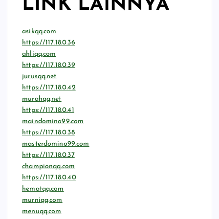
LINK LAINNYA
asikqq.com
https://117.18.0.36
ahliqq.com
https://117.18.0.39
jurusqq.net
https://117.18.0.42
murahqq.net
https://117.18.0.41
maindomino99.com
https://117.18.0.38
masterdomino99.com
https://117.18.0.37
championqq.com
https://117.18.0.40
hematqq.com
murniqq.com
menuqq.com