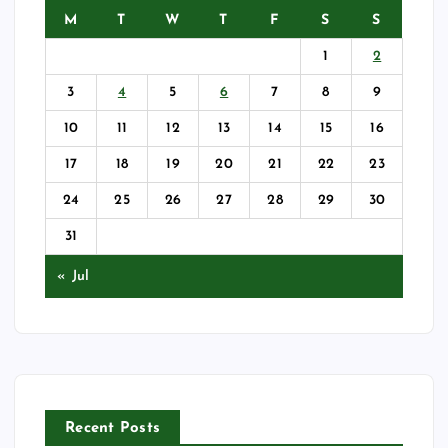
M
T
W
T
F
S
S
1
2
3
4
5
6
7
8
9
10
11
12
13
14
15
16
17
18
19
20
21
22
23
24
25
26
27
28
29
30
31
« Jul
Recent Posts