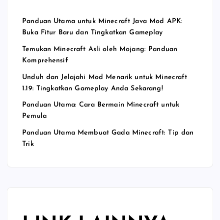
Panduan Utama untuk Minecraft Java Mod APK:
Buka Fitur Baru dan Tingkatkan Gameplay
Temukan Minecraft Asli oleh Mojang: Panduan
Komprehensif
Unduh dan Jelajahi Mod Menarik untuk Minecraft
1.19: Tingkatkan Gameplay Anda Sekarang!
Panduan Utama: Cara Bermain Minecraft untuk
Pemula
Panduan Utama Membuat Gada Minecraft: Tip dan
Trik