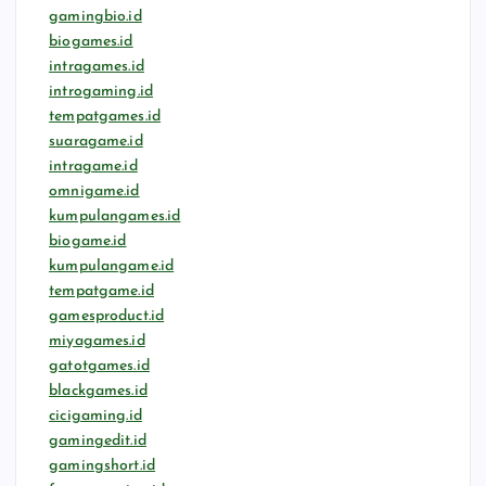
gamingbio.id
biogames.id
intragames.id
introgaming.id
tempatgames.id
suaragame.id
intragame.id
omnigame.id
kumpulangames.id
biogame.id
kumpulangame.id
tempatgame.id
gamesproduct.id
miyagames.id
gatotgames.id
blackgames.id
cicigaming.id
gamingedit.id
gamingshort.id