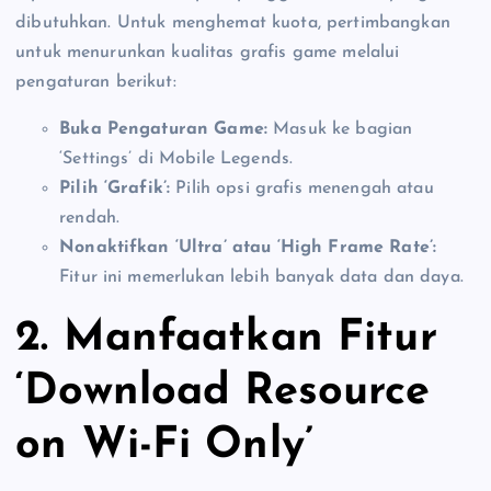
dibutuhkan. Untuk menghemat kuota, pertimbangkan
untuk menurunkan kualitas grafis game melalui
pengaturan berikut:
Buka Pengaturan Game:
Masuk ke bagian
‘Settings’ di Mobile Legends.
Pilih ‘Grafik’:
Pilih opsi grafis menengah atau
rendah.
Nonaktifkan ‘Ultra’ atau ‘High Frame Rate’:
Fitur ini memerlukan lebih banyak data dan daya.
2. Manfaatkan Fitur
‘Download Resource
on Wi-Fi Only’