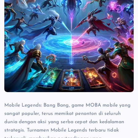
Mobile Legends: Bang Bang, game MOBA mobile yang
sangat populer, terus memikat penonton di seluruh
dunia dengan aksi yang serba cepat dan kedalaman
strategis. Turnamen Mobile Legends terbaru tidak