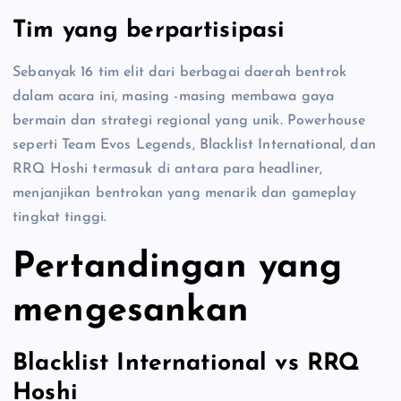
Tim yang berpartisipasi
Sebanyak 16 tim elit dari berbagai daerah bentrok
dalam acara ini, masing -masing membawa gaya
bermain dan strategi regional yang unik. Powerhouse
seperti Team Evos Legends, Blacklist International, dan
RRQ Hoshi termasuk di antara para headliner,
menjanjikan bentrokan yang menarik dan gameplay
tingkat tinggi.
Pertandingan yang
mengesankan
Blacklist International vs RRQ
Hoshi