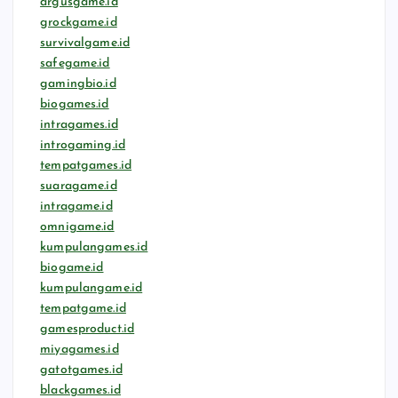
argusgame.id
grockgame.id
survivalgame.id
safegame.id
gamingbio.id
biogames.id
intragames.id
introgaming.id
tempatgames.id
suaragame.id
intragame.id
omnigame.id
kumpulangames.id
biogame.id
kumpulangame.id
tempatgame.id
gamesproduct.id
miyagames.id
gatotgames.id
blackgames.id