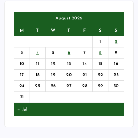
August 2026
M
T
W
T
F
S
S
1
2
3
4
5
6
7
8
9
10
11
12
13
14
15
16
17
18
19
20
21
22
23
24
25
26
27
28
29
30
31
« Jul