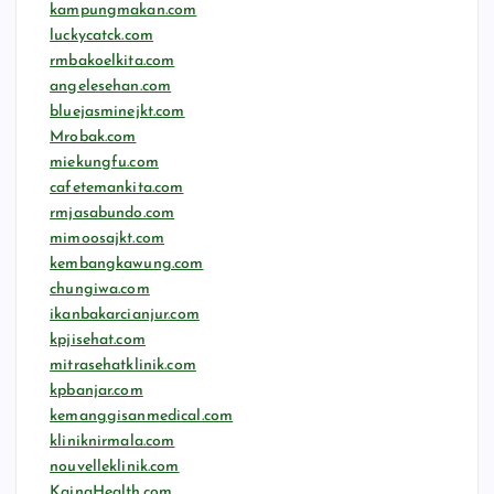
kampungmakan.com
luckycatck.com
rmbakoelkita.com
angelesehan.com
bluejasminejkt.com
Mrobak.com
miekungfu.com
cafetemankita.com
rmjasabundo.com
mimoosajkt.com
kembangkawung.com
chungiwa.com
ikanbakarcianjur.com
kpjisehat.com
mitrasehatklinik.com
kpbanjar.com
kemanggisanmedical.com
kliniknirmala.com
nouvelleklinik.com
KainaHealth.com