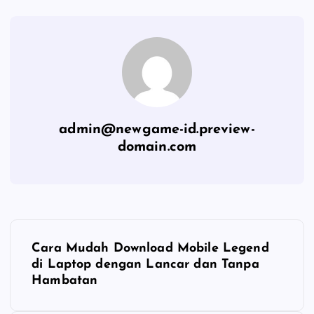
admin@newgame-id.preview-
domain.com
P
Cara Mudah Download Mobile Legend
o
di Laptop dengan Lancar dan Tanpa
Hambatan
s