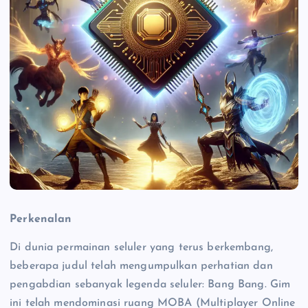
Perkenalan
Di dunia permainan seluler yang terus berkembang,
beberapa judul telah mengumpulkan perhatian dan
pengabdian sebanyak legenda seluler: Bang Bang. Gim
ini telah mendominasi ruang MOBA (Multiplayer Online