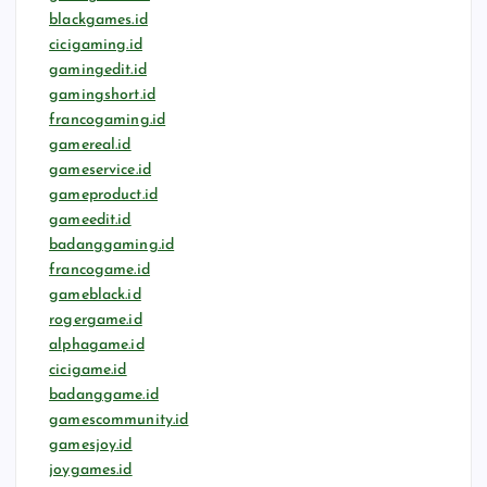
blackgames.id
cicigaming.id
gamingedit.id
gamingshort.id
francogaming.id
gamereal.id
gameservice.id
gameproduct.id
gameedit.id
badanggaming.id
francogame.id
gameblack.id
rogergame.id
alphagame.id
cicigame.id
badanggame.id
gamescommunity.id
gamesjoy.id
joygames.id