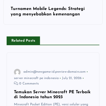
t
Turnamen Mobile Legends: Strategi
yang menyebabkan kemenangan
n
a
v
Related Posts
i
g
admin@newgame-id.preview-domain.com
a
server minecraft pe indonesia
July 21, 2026
0 Comments
t
Temukan Server Minecraft PE Terbaik
di Indonesia tahun 2023
i
Minecraft Pocket Edition (PE), versi seluler yang