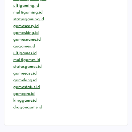
ultigaming.id
multigaming.id
statusgaming.id
gameseasy.id
gamesking.id
gamesname.id
gogames.id
ultigames.id
multigames.id
statusgames.id
gameeasy.id
gameking.id
gamestatus.id
gamepro.id
kinggame.id
dragongame.id