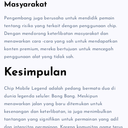
Masyarakat
Pengembang juga berusaha untuk mendidik pemain
tentang risiko yang terkait dengan penggunaan chip.
Dengan mendorong keterlibatan masyarakat dan
menawarkan cara -cara yang sah untuk mendapatkan
konten premium, mereka bertujuan untuk mencegah
penggunaan alat yang tidak sah.
Kesimpulan
Chip Mobile Legend adalah pedang bermata dua di
dunia legenda seluler: Bang Bang. Meskipun
menawarkan jalan yang baru ditemukan untuk
kesenangan dan keterlibatan, ia juga menimbulkan
tantangan yang signifikan untuk permainan yang adil
dan integritas permainan. Karena komunitas game terus