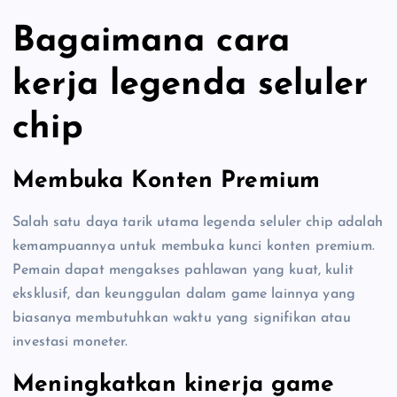
Bagaimana cara
kerja legenda seluler
chip
Membuka Konten Premium
Salah satu daya tarik utama legenda seluler chip adalah
kemampuannya untuk membuka kunci konten premium.
Pemain dapat mengakses pahlawan yang kuat, kulit
eksklusif, dan keunggulan dalam game lainnya yang
biasanya membutuhkan waktu yang signifikan atau
investasi moneter.
Meningkatkan kinerja game