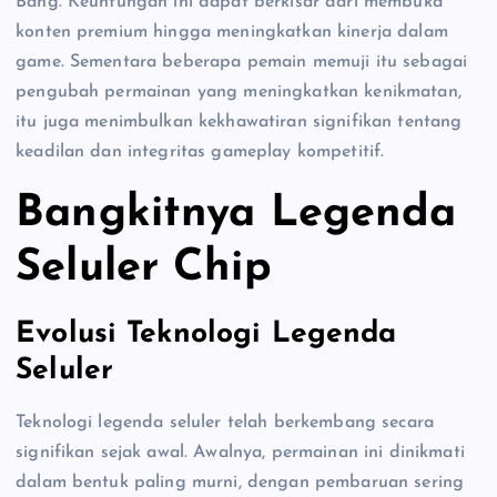
Bang. Keuntungan ini dapat berkisar dari membuka
konten premium hingga meningkatkan kinerja dalam
game. Sementara beberapa pemain memuji itu sebagai
pengubah permainan yang meningkatkan kenikmatan,
itu juga menimbulkan kekhawatiran signifikan tentang
keadilan dan integritas gameplay kompetitif.
Bangkitnya Legenda
Seluler Chip
Evolusi Teknologi Legenda
Seluler
Teknologi legenda seluler telah berkembang secara
signifikan sejak awal. Awalnya, permainan ini dinikmati
dalam bentuk paling murni, dengan pembaruan sering