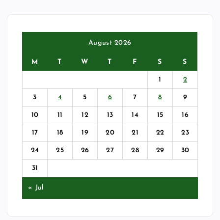
August 2026
M
T
W
T
F
S
S
1
2
3
4
5
6
7
8
9
10
11
12
13
14
15
16
17
18
19
20
21
22
23
24
25
26
27
28
29
30
31
« Jul