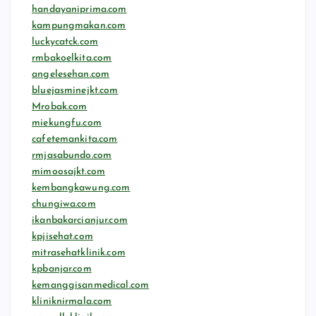
handayaniprima.com
kampungmakan.com
luckycatck.com
rmbakoelkita.com
angelesehan.com
bluejasminejkt.com
Mrobak.com
miekungfu.com
cafetemankita.com
rmjasabundo.com
mimoosajkt.com
kembangkawung.com
chungiwa.com
ikanbakarcianjur.com
kpjisehat.com
mitrasehatklinik.com
kpbanjar.com
kemanggisanmedical.com
kliniknirmala.com