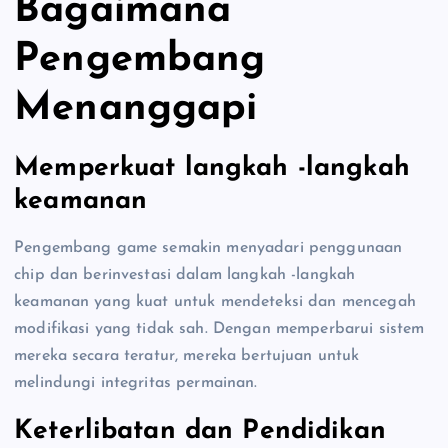
Bagaimana
Pengembang
Menanggapi
Memperkuat langkah -langkah
keamanan
Pengembang game semakin menyadari penggunaan
chip dan berinvestasi dalam langkah -langkah
keamanan yang kuat untuk mendeteksi dan mencegah
modifikasi yang tidak sah. Dengan memperbarui sistem
mereka secara teratur, mereka bertujuan untuk
melindungi integritas permainan.
Keterlibatan dan Pendidikan