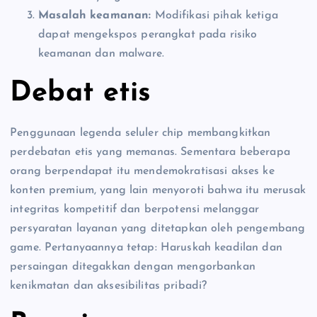
Masalah keamanan:
Modifikasi pihak ketiga
dapat mengekspos perangkat pada risiko
keamanan dan malware.
Debat etis
Penggunaan legenda seluler chip membangkitkan
perdebatan etis yang memanas. Sementara beberapa
orang berpendapat itu mendemokratisasi akses ke
konten premium, yang lain menyoroti bahwa itu merusak
integritas kompetitif dan berpotensi melanggar
persyaratan layanan yang ditetapkan oleh pengembang
game. Pertanyaannya tetap: Haruskah keadilan dan
persaingan ditegakkan dengan mengorbankan
kenikmatan dan aksesibilitas pribadi?