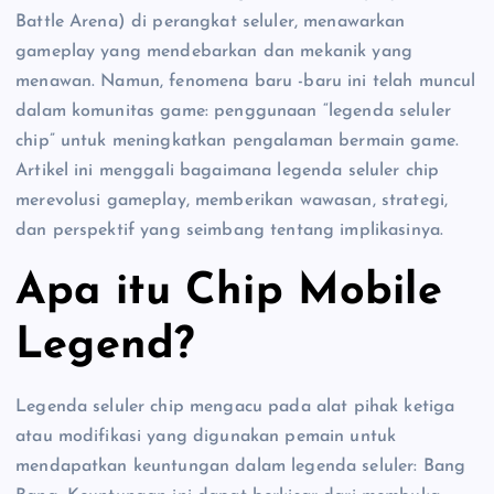
Battle Arena) di perangkat seluler, menawarkan
gameplay yang mendebarkan dan mekanik yang
menawan. Namun, fenomena baru -baru ini telah muncul
dalam komunitas game: penggunaan “legenda seluler
chip” untuk meningkatkan pengalaman bermain game.
Artikel ini menggali bagaimana legenda seluler chip
merevolusi gameplay, memberikan wawasan, strategi,
dan perspektif yang seimbang tentang implikasinya.
Apa itu Chip Mobile
Legend?
Legenda seluler chip mengacu pada alat pihak ketiga
atau modifikasi yang digunakan pemain untuk
mendapatkan keuntungan dalam legenda seluler: Bang