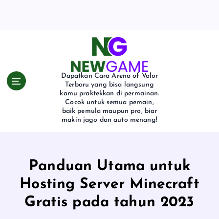
S
k
i
p
t
o
c
Dapatkan Cara Arena of Valor
o
Terbaru yang bisa langsung
kamu praktekkan di permainan.
n
Cocok untuk semua pemain,
t
baik pemula maupun pro, biar
e
makin jago dan auto menang!
n
t
Panduan Utama untuk
Hosting Server Minecraft
Gratis pada tahun 2023