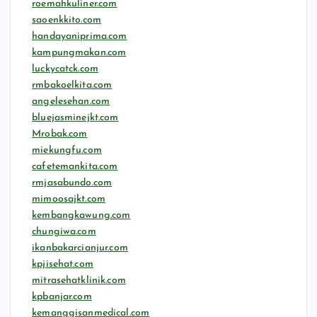
roemahkuliner.com
saoenkkito.com
handayaniprima.com
kampungmakan.com
luckycatck.com
rmbakoelkita.com
angelesehan.com
bluejasminejkt.com
Mrobak.com
miekungfu.com
cafetemankita.com
rmjasabundo.com
mimoosajkt.com
kembangkawung.com
chungiwa.com
ikanbakarcianjur.com
kpjisehat.com
mitrasehatklinik.com
kpbanjar.com
kemanggisanmedical.com