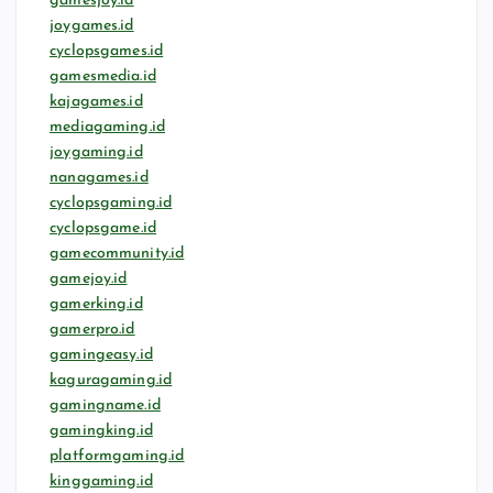
gamesjoy.id
joygames.id
cyclopsgames.id
gamesmedia.id
kajagames.id
mediagaming.id
joygaming.id
nanagames.id
cyclopsgaming.id
cyclopsgame.id
gamecommunity.id
gamejoy.id
gamerking.id
gamerpro.id
gamingeasy.id
kaguragaming.id
gamingname.id
gamingking.id
platformgaming.id
kinggaming.id