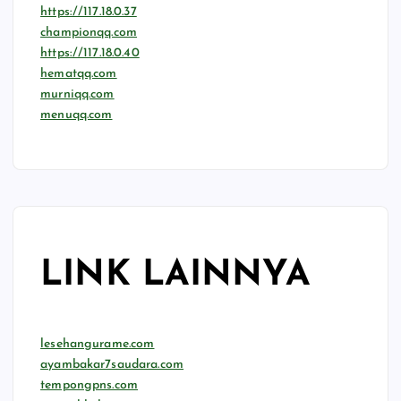
https://117.18.0.37
championqq.com
https://117.18.0.40
hematqq.com
murniqq.com
menuqq.com
LINK LAINNYA
lesehangurame.com
ayambakar7saudara.com
tempongpns.com