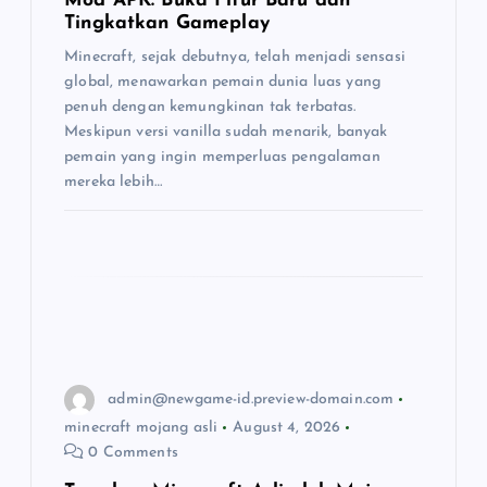
Mod APK: Buka Fitur Baru dan
Tingkatkan Gameplay
i
Minecraft, sejak debutnya, telah menjadi sensasi
global, menawarkan pemain dunia luas yang
o
penuh dengan kemungkinan tak terbatas.
Meskipun versi vanilla sudah menarik, banyak
n
pemain yang ingin memperluas pengalaman
mereka lebih…
admin@newgame-id.preview-domain.com
minecraft mojang asli
August 4, 2026
0 Comments