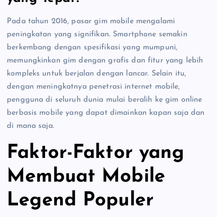
Pada tahun 2016, pasar gim mobile mengalami
peningkatan yang signifikan. Smartphone semakin
berkembang dengan spesifikasi yang mumpuni,
memungkinkan gim dengan grafis dan fitur yang lebih
kompleks untuk berjalan dengan lancar. Selain itu,
dengan meningkatnya penetrasi internet mobile,
pengguna di seluruh dunia mulai beralih ke gim online
berbasis mobile yang dapat dimainkan kapan saja dan
di mana saja.
Faktor-Faktor yang
Membuat Mobile
Legend Populer