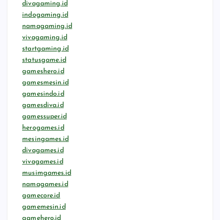
divagaming.id
indogaming.id
namagaming.id
vivagaming.id
startgaming.id
statusgame.id
gameshero.id
gamesmesin.id
gamesindo.id
gamesdiva.id
gamessuper.id
herogames.id
mesingames.id
divagames.id
vivagames.id
musimgames.id
namagames.id
gamecore.id
gamemesin.id
gamehero.id