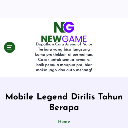
S
k
i
p
t
o
c
Dapatkan Cara Arena of Valor
o
Terbaru yang bisa langsung
kamu praktekkan di permainan.
n
Cocok untuk semua pemain,
t
baik pemula maupun pro, biar
e
makin jago dan auto menang!
n
t
Mobile Legend Dirilis Tahun
Berapa
Home