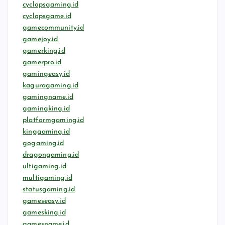
cyclopsgaming.id
cyclopsgame.id
gamecommunity.id
gamejoy.id
gamerking.id
gamerpro.id
gamingeasy.id
kaguragaming.id
gamingname.id
gamingking.id
platformgaming.id
kinggaming.id
gogaming.id
dragongaming.id
ultigaming.id
multigaming.id
statusgaming.id
gameseasy.id
gamesking.id
gamesname.id