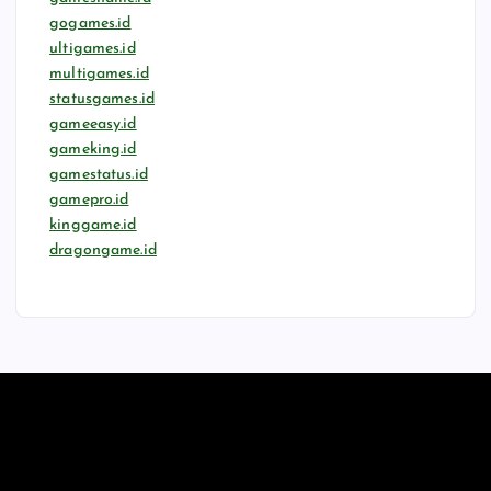
gogames.id
ultigames.id
multigames.id
statusgames.id
gameeasy.id
gameking.id
gamestatus.id
gamepro.id
kinggame.id
dragongame.id