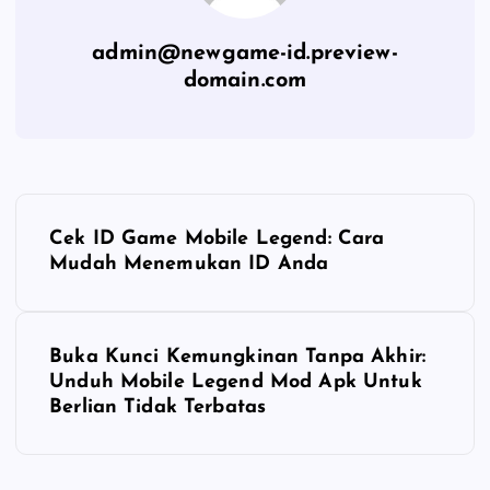
admin@newgame-id.preview-
domain.com
P
Cek ID Game Mobile Legend: Cara
o
Mudah Menemukan ID Anda
s
Buka Kunci Kemungkinan Tanpa Akhir:
t
Unduh Mobile Legend Mod Apk Untuk
Berlian Tidak Terbatas
n
a