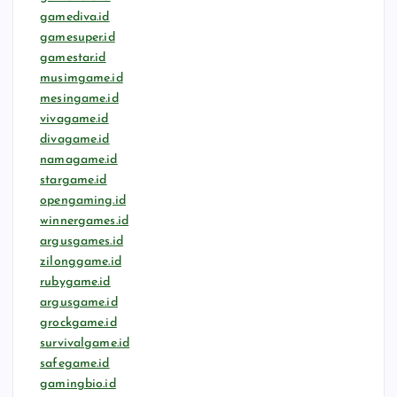
gamediva.id
gamesuper.id
gamestar.id
musimgame.id
mesingame.id
vivagame.id
divagame.id
namagame.id
stargame.id
opengaming.id
winnergames.id
argusgames.id
zilonggame.id
rubygame.id
argusgame.id
grockgame.id
survivalgame.id
safegame.id
gamingbio.id