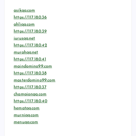
asikqq.com
https://117.18.0.36
ahliqq.com
https://117.18.0.39
jurusqq.net
https://117.18.0.42
murahqq.net
https://117.18.0.41
maindomino99.com
https://117.18.0.38
masterdomino99.com
https://117.18.0.37
championqq.com
https://117.18.0.40
hematqq.com
murniqq.com
menuqq.com