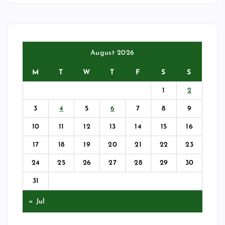
August 2026
M
T
W
T
F
S
S
1
2
3
4
5
6
7
8
9
10
11
12
13
14
15
16
17
18
19
20
21
22
23
24
25
26
27
28
29
30
31
« Jul