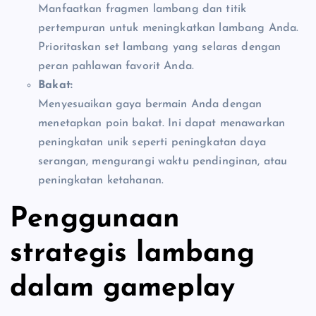
Manfaatkan fragmen lambang dan titik
pertempuran untuk meningkatkan lambang Anda.
Prioritaskan set lambang yang selaras dengan
peran pahlawan favorit Anda.
Bakat:
Menyesuaikan gaya bermain Anda dengan
menetapkan poin bakat. Ini dapat menawarkan
peningkatan unik seperti peningkatan daya
serangan, mengurangi waktu pendinginan, atau
peningkatan ketahanan.
Penggunaan
strategis lambang
dalam gameplay