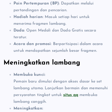
Poin Pertempuran (BP)
: Dapatkan melalui
pertandingan dan pencarian.
Hadiah harian
: Masuk setiap hari untuk
menerima fragmen lambang.
Dada
: Open Medali dan Dada Gratis secara
teratur.
Acara dan promosi
: Berpartisipasi dalam acara
untuk mendapatkan sejumlah besar fragmen.
Meningkatkan lambang
Membuka kunci:
Pemain baru dimulai dengan akses dasar ke set
lambang utama. Lanjutkan bermain dan memenuhi
persyaratan tingkat untuk
situs qq
membuka
lambang canggih.
Meningkatkan: