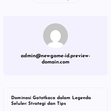
admin@newgame-id.preview-
domain.com
P
Dominasi Gatotkaca dalam Legenda
o
Seluler: Strategi dan Tips