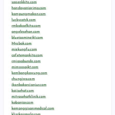
saoenkkito.com
handayaniprima.com
kampungmakan.com
luckycatck.com
rmbakoelkita.com
angelesehan.com
bluejasminejkt.com
Mrobak.com
miekungfu.com
cafetemankita.com
rmjasabundo.com
mimoosajkt.com
kembangkawung.com
chungiwa.com
ikanbakarcianjur.com
kpjisehat.com
mitrasehatklinik.com
kpbanjar.com
kemanggisanmedical.com
kliniknirmala.com