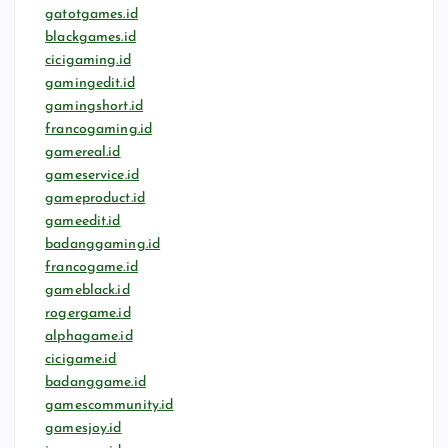
gatotgames.id
blackgames.id
cicigaming.id
gamingedit.id
gamingshort.id
francogaming.id
gamereal.id
gameservice.id
gameproduct.id
gameedit.id
badanggaming.id
francogame.id
gameblack.id
rogergame.id
alphagame.id
cicigame.id
badanggame.id
gamescommunity.id
gamesjoy.id