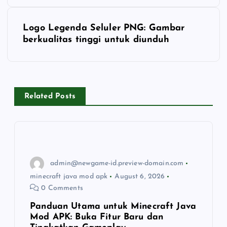
s
Logo Legenda Seluler PNG: Gambar
t
berkualitas tinggi untuk diunduh
n
a
Related Posts
v
i
g
admin@newgame-id.preview-domain.com
minecraft java mod apk
August 6, 2026
a
0 Comments
t
Panduan Utama untuk Minecraft Java
Mod APK: Buka Fitur Baru dan