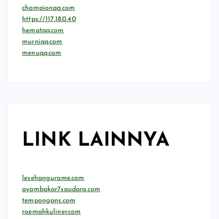
championqq.com
https://117.18.0.40
hematqq.com
murniqq.com
menuqq.com
LINK LAINNYA
lesehangurame.com
ayambakar7saudara.com
tempongpns.com
roemahkuliner.com