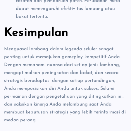
catatan dan pembaruan patch. Perubahan meta
dapat memengaruhi efektivitas lambang atau
bakat tertentu.
Kesimpulan
Menguasai lambang dalam legenda seluler sangat
penting untuk memajukan gameplay kompetitif Anda.
Dengan memahami nuansa dari setiap jenis lambang,
mengoptimalkan peningkatan dan bakat, dan secara
strategis beradaptasi dengan setiap pertandingan,
Anda memposisikan diri Anda untuk sukses. Selami
permainan dengan pengetahuan yang ditingkatkan ini,
dan saksikan kinerja Anda melambung saat Anda
membuat keputusan strategis yang lebih terinformasi di
medan perang.