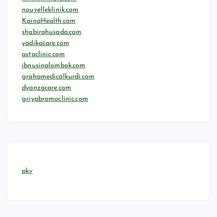
nouvelleklinik.com
KainaHealth.com
shabirahusada.com
yadikacare.com
astaclinic.com
ibnusinalombok.com
grahamedicalkurdi.com
dyanzacare.com
griyabromoclinic.com
pkv