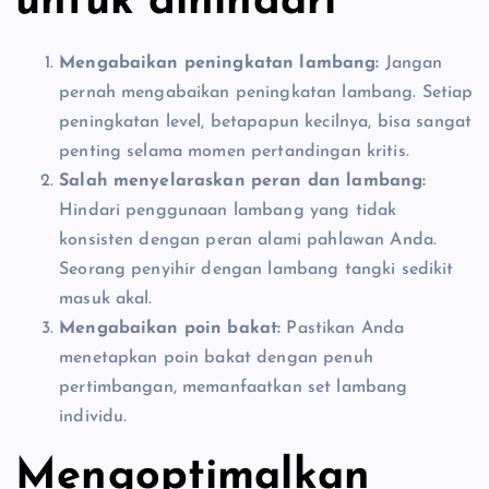
untuk dihindari
Mengabaikan peningkatan lambang:
Jangan
pernah mengabaikan peningkatan lambang. Setiap
peningkatan level, betapapun kecilnya, bisa sangat
penting selama momen pertandingan kritis.
Salah menyelaraskan peran dan lambang:
Hindari penggunaan lambang yang tidak
konsisten dengan peran alami pahlawan Anda.
Seorang penyihir dengan lambang tangki sedikit
masuk akal.
Mengabaikan poin bakat:
Pastikan Anda
menetapkan poin bakat dengan penuh
pertimbangan, memanfaatkan set lambang
individu.
Mengoptimalkan