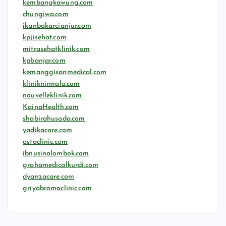
kembangkawung.com
chungiwa.com
ikanbakarcianjur.com
kpjisehat.com
mitrasehatklinik.com
kpbanjar.com
kemanggisanmedical.com
kliniknirmala.com
nouvelleklinik.com
KainaHealth.com
shabirahusada.com
yadikacare.com
astaclinic.com
ibnusinalombok.com
grahamedicalkurdi.com
dyanzacare.com
griyabromoclinic.com