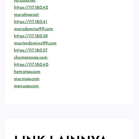
jurusqq.net
https://117.18.0.42
murahqq.net
https://117.18.0.41
maindomino99.com
https://117.18.0.38
masterdomino99.com
https://117.18.0.37
championqq.com
https://117.18.0.40
hematqq.com
murniqq.com
menuqq.com