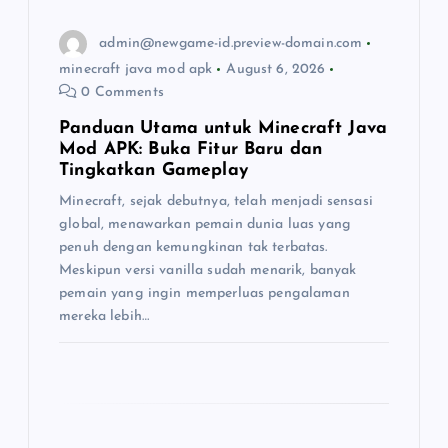
a
admin@newgame-id.preview-domain.com
minecraft java mod apk
August 6, 2026
t
0 Comments
Panduan Utama untuk Minecraft Java
i
Mod APK: Buka Fitur Baru dan
Tingkatkan Gameplay
o
Minecraft, sejak debutnya, telah menjadi sensasi
global, menawarkan pemain dunia luas yang
n
penuh dengan kemungkinan tak terbatas.
Meskipun versi vanilla sudah menarik, banyak
pemain yang ingin memperluas pengalaman
mereka lebih…