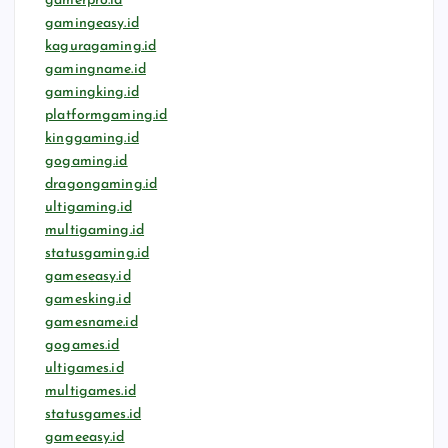
gamerpro.id
gamingeasy.id
kaguragaming.id
gamingname.id
gamingking.id
platformgaming.id
kinggaming.id
gogaming.id
dragongaming.id
ultigaming.id
multigaming.id
statusgaming.id
gameseasy.id
gamesking.id
gamesname.id
gogames.id
ultigames.id
multigames.id
statusgames.id
gameeasy.id