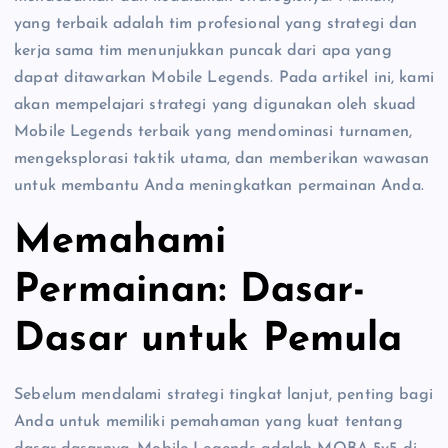
yang terbaik adalah tim profesional yang strategi dan
kerja sama tim menunjukkan puncak dari apa yang
dapat ditawarkan Mobile Legends. Pada artikel ini, kami
akan mempelajari strategi yang digunakan oleh skuad
Mobile Legends terbaik yang mendominasi turnamen,
mengeksplorasi taktik utama, dan memberikan wawasan
untuk membantu Anda meningkatkan permainan Anda.
Memahami
Permainan: Dasar-
Dasar untuk Pemula
Sebelum mendalami strategi tingkat lanjut, penting bagi
Anda untuk memiliki pemahaman yang kuat tentang