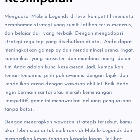
Menguasai Mobile Legends di level kompetitif menuntut
pemahaman strategi yang rumit, latihan terus-menerus,
dan belajar dari yang terbaik. Dengan mengadopsi
strategi regu top yang disebutkan di atas, Anda dapat
meningkatkan gameplay dan mendominasi arena. Ingat,
komunikasi yang konsisten dan membina sinergi dalam
tim Anda adalah kunci kesuksesan. Jadi, kumpulkan
teman-temanmu, pilih pahlawanmu dengan bijak, dan
kendalikan arena dengan wawasan ahli ini. Baik Anda
ingin bermain santai atau meraih kemenangan
kompetitif, game ini menawarkan peluang penguasaan
tanpa batas.
Dengan menerapkan wawasan strategis tersebut, kamu
akan lebih siap untuk naik rank di Mobile Legends dan
memberikan kesan tangguh kepada lawan. Terlibat,