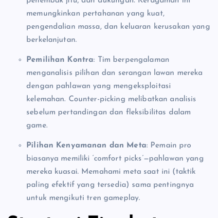
penembak jitu, dan dukungan. Keragaman ini
memungkinkan pertahanan yang kuat,
pengendalian massa, dan keluaran kerusakan yang
berkelanjutan.
Pemilihan Kontra
: Tim berpengalaman
menganalisis pilihan dan serangan lawan mereka
dengan pahlawan yang mengeksploitasi
kelemahan. Counter-picking melibatkan analisis
sebelum pertandingan dan fleksibilitas dalam
game.
Pilihan Kenyamanan dan Meta
: Pemain pro
biasanya memiliki ‘comfort picks’—pahlawan yang
mereka kuasai. Memahami meta saat ini (taktik
paling efektif yang tersedia) sama pentingnya
untuk mengikuti tren gameplay.