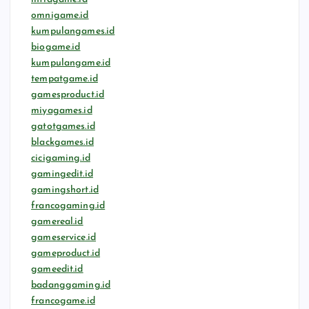
omnigame.id
kumpulangames.id
biogame.id
kumpulangame.id
tempatgame.id
gamesproduct.id
miyagames.id
gatotgames.id
blackgames.id
cicigaming.id
gamingedit.id
gamingshort.id
francogaming.id
gamereal.id
gameservice.id
gameproduct.id
gameedit.id
badanggaming.id
francogame.id