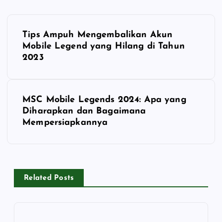
P
Tips Ampuh Mengembalikan Akun
o
Mobile Legend yang Hilang di Tahun
2023
s
t
MSC Mobile Legends 2024: Apa yang
Diharapkan dan Bagaimana
n
Mempersiapkannya
a
v
Related Posts
i
g