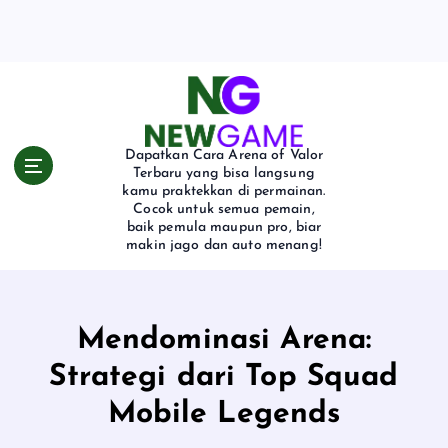
S
k
i
p
t
o
c
Dapatkan Cara Arena of Valor
o
Terbaru yang bisa langsung
kamu praktekkan di permainan.
n
Cocok untuk semua pemain,
t
baik pemula maupun pro, biar
e
makin jago dan auto menang!
n
t
Mendominasi Arena:
Strategi dari Top Squad
Mobile Legends