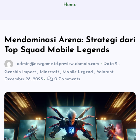
Home
Mendominasi Arena: Strategi dari
Top Squad Mobile Legends
admin@newgame-id.preview-domain.com
Dota 2
,
Genshin Impact
,
Minecraft
,
Mobile Legend
,
Valorant
December 28, 2025
0 Comments