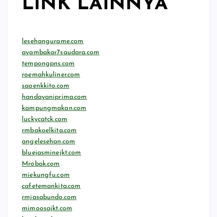
LINK LAINNYA
lesehangurame.com
ayambakar7saudara.com
tempongpns.com
roemahkuliner.com
saoenkkito.com
handayaniprima.com
kampungmakan.com
luckycatck.com
rmbakoelkita.com
angelesehan.com
bluejasminejkt.com
Mrobak.com
miekungfu.com
cafetemankita.com
rmjasabundo.com
mimoosajkt.com