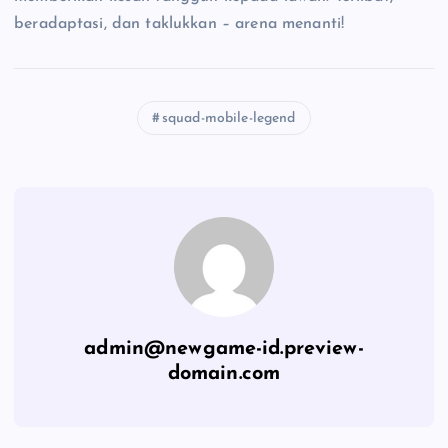
beradaptasi, dan taklukkan – arena menanti!
squad-mobile-legend
admin@newgame-id.preview-
domain.com