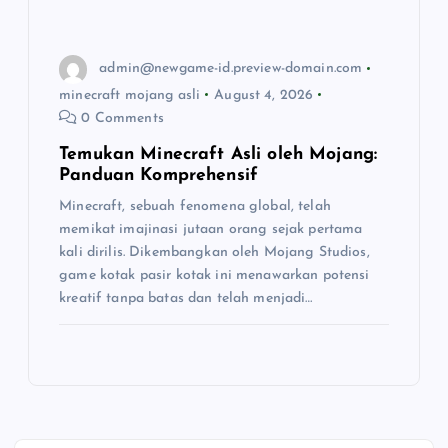
admin@newgame-id.preview-domain.com
minecraft mojang asli
August 4, 2026
0 Comments
Temukan Minecraft Asli oleh Mojang:
Panduan Komprehensif
Minecraft, sebuah fenomena global, telah
memikat imajinasi jutaan orang sejak pertama
kali dirilis. Dikembangkan oleh Mojang Studios,
game kotak pasir kotak ini menawarkan potensi
kreatif tanpa batas dan telah menjadi…