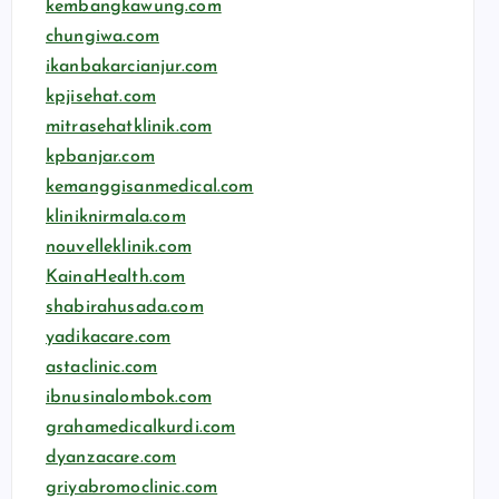
kembangkawung.com
chungiwa.com
ikanbakarcianjur.com
kpjisehat.com
mitrasehatklinik.com
kpbanjar.com
kemanggisanmedical.com
kliniknirmala.com
nouvelleklinik.com
KainaHealth.com
shabirahusada.com
yadikacare.com
astaclinic.com
ibnusinalombok.com
grahamedicalkurdi.com
dyanzacare.com
griyabromoclinic.com