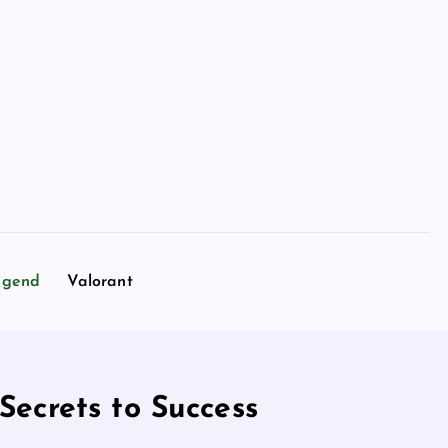
egend
Valorant
ecrets to Success