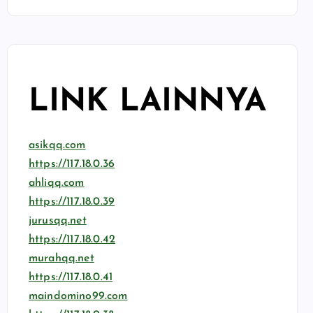
LINK LAINNYA
asikqq.com
https://117.18.0.36
ahliqq.com
https://117.18.0.39
jurusqq.net
https://117.18.0.42
murahqq.net
https://117.18.0.41
maindomino99.com