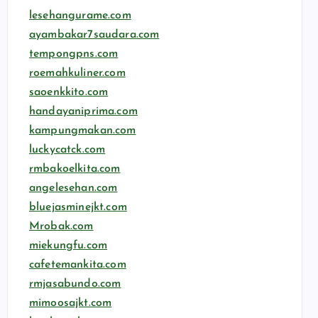
lesehangurame.com
ayambakar7saudara.com
tempongpns.com
roemahkuliner.com
saoenkkito.com
handayaniprima.com
kampungmakan.com
luckycatck.com
rmbakoelkita.com
angelesehan.com
bluejasminejkt.com
Mrobak.com
miekungfu.com
cafetemankita.com
rmjasabundo.com
mimoosajkt.com