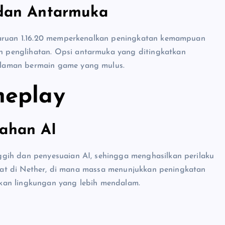
 dan Antarmuka
mbaruan 1.16.20 memperkenalkan peningkatan kemampuan
 penglihatan. Opsi antarmuka yang ditingkatkan
alaman bermain game yang mulus.
meplay
bahan AI
gih dan penyesuaian AI, sehingga menghasilkan perilaku
lihat di Nether, di mana massa menunjukkan peningkatan
kan lingkungan yang lebih mendalam.