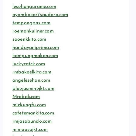
lesehangurame.com
ayambakar7saudara.com
tempongpns.com
roemahkuliner.com
saoenkkito.com
handayaniprima.com
kampungmakan.com
luckycatck.com
rmbakoelkita.com
angelesehan.com
bluejasminejkt.com
Mrobak.com
miekungfu.com
cafetemankita.com
rmjasabundo.com
mimoosajkt.com