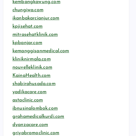
kembangkawung.com
chungiwa.com
ikanbakarcianjur.com
kpjisehat.com
mitrasehatklinik.com
kpbanjar.com
kemanggisanmedical.com
kliniknirmala.com
nouvelleklinik.com
KainaHealth.com
shabirahusada.com
yadikacare.com
astaclinic.com
ibnusinalombok.com
grahamedicalkurdi.com
dyanzacare.com
griyabromoclinic.com