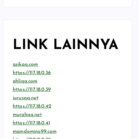
LINK LAINNYA
asikqq.com
https://117.18.0.36
ahliqq.com
https://117.18.0.39
jurusqq.net
https://117.18.0.42
murahqq.net
https://117.18.0.41
maindomino99.com