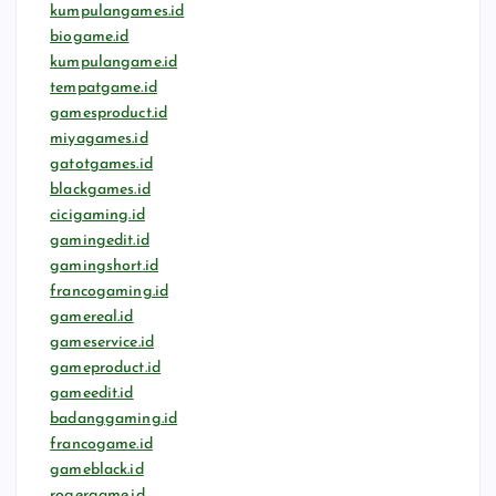
kumpulangames.id
biogame.id
kumpulangame.id
tempatgame.id
gamesproduct.id
miyagames.id
gatotgames.id
blackgames.id
cicigaming.id
gamingedit.id
gamingshort.id
francogaming.id
gamereal.id
gameservice.id
gameproduct.id
gameedit.id
badanggaming.id
francogame.id
gameblack.id
rogergame.id