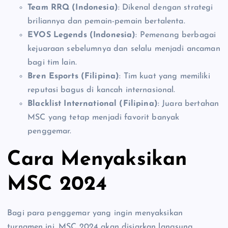
Team RRQ (Indonesia)
: Dikenal dengan strategi
briliannya dan pemain-pemain bertalenta.
EVOS Legends (Indonesia)
: Pemenang berbagai
kejuaraan sebelumnya dan selalu menjadi ancaman
bagi tim lain.
Bren Esports (Filipina)
: Tim kuat yang memiliki
reputasi bagus di kancah internasional.
Blacklist International (Filipina)
: Juara bertahan
MSC yang tetap menjadi favorit banyak
penggemar.
Cara Menyaksikan
MSC 2024
Bagi para penggemar yang ingin menyaksikan
turnamen ini, MSC 2024 akan disiarkan langsung