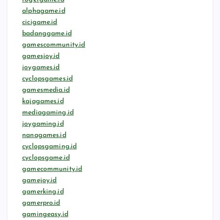
alphagame.id
cicigame.id
badanggame.id
gamescommunity.id
gamesjoy.id
joygames.id
cyclopsgames.id
gamesmedia.id
kajagames.id
mediagaming.id
joygaming.id
nanagames.id
cyclopsgaming.id
cyclopsgame.id
gamecommunity.id
gamejoy.id
gamerking.id
gamerpro.id
gamingeasy.id