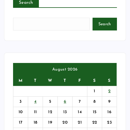
Search
Search
August 2026
M
T
W
T
F
S
S
1
2
3
4
5
6
7
8
9
10
11
12
13
14
15
16
17
18
19
20
21
22
23