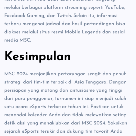
melalui berbagai platform streaming seperti YouTube,
Facebook Gaming, dan Twitch. Selain itu, informasi
terbaru mengenai jadwal dan hasil pertandingan bisa
diakses melalui situs resmi Mobile Legends dan sosial
media MSC.
Kesimpulan
MSC 2024 menjanjikan pertarungan sengit dan penuh
strategi dari tim-tim terbaik di Asia Tenggara. Dengan
persiapan yang matang dan antusiasme yang tinggi
dari para penggemar, turnamen ini siap menjadi salah
satu acara eSports terbesar tahun ini. Pastikan untuk
menandai kalender Anda dan tidak melewatkan setiap
detik aksi yang menakjubkan dari MSC 2024. Saksikan
sejarah eSports terukir dan dukung tim favorit Anda