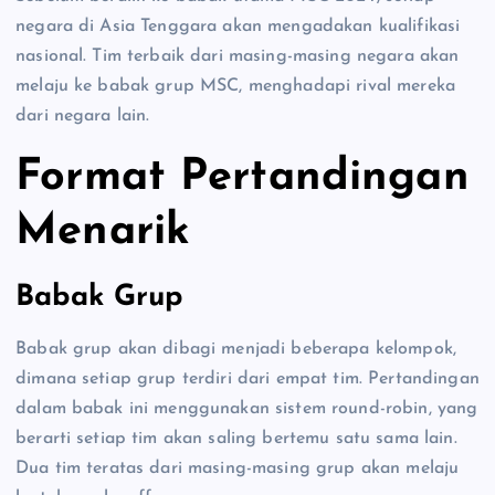
negara di Asia Tenggara akan mengadakan kualifikasi
nasional. Tim terbaik dari masing-masing negara akan
melaju ke babak grup MSC, menghadapi rival mereka
dari negara lain.
Format Pertandingan
Menarik
Babak Grup
Babak grup akan dibagi menjadi beberapa kelompok,
dimana setiap grup terdiri dari empat tim. Pertandingan
dalam babak ini menggunakan sistem round-robin, yang
berarti setiap tim akan saling bertemu satu sama lain.
Dua tim teratas dari masing-masing grup akan melaju