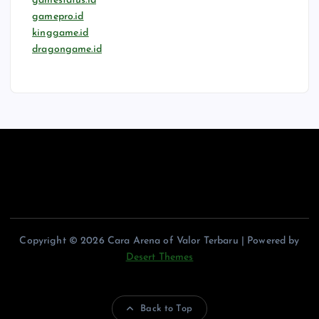
gamestatus.id
gamepro.id
kinggame.id
dragongame.id
Copyright © 2026 Cara Arena of Valor Terbaru | Powered by
Desert Themes
Back to Top