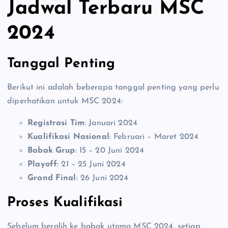
Jadwal Terbaru MSC
2024
Tanggal Penting
Berikut ini adalah beberapa tanggal penting yang perlu
diperhatikan untuk MSC 2024:
Registrasi Tim
: Januari 2024
Kualifikasi Nasional
: Februari – Maret 2024
Babak Grup
: 15 – 20 Juni 2024
Playoff
: 21 – 25 Juni 2024
Grand Final
: 26 Juni 2024
Proses Kualifikasi
Sebelum beralih ke babak utama MSC 2024, setiap