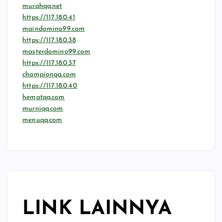
murahqq.net
https://117.18.0.41
maindomino99.com
https://117.18.0.38
masterdomino99.com
https://117.18.0.37
championqq.com
https://117.18.0.40
hematqq.com
murniqq.com
menuqq.com
LINK LAINNYA