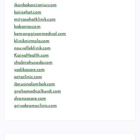
ikanbakarcianjur.com
kpjisehat.com
mitrasehatklinik.com
kpbanjar.com
kemanggisanmedical.com
kliniknirmala.com
nouvelleklinik.com
KainaHealth.com
shabirahusada.com
yadikacare.com
astaclinic.com
ibnusinalombok.com
grahamedicalkurdi.com
dyanzacare.com
griyabromoclinic.com