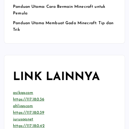
Panduan Utama: Cara Bermain Minecraft untuk
Pemula
Panduan Utama Membuat Gada Minecraft: Tip dan
Trik
LINK LAINNYA
asikqq.com
https://117.18.0.36
ahliqq.com
https://117.18.0.39
jurusqq.net
https://117.18.0.42