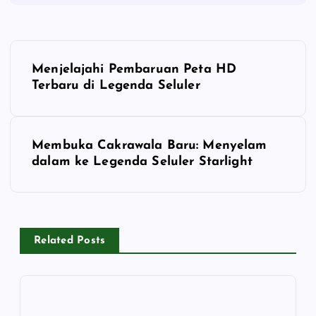
P
Menjelajahi Pembaruan Peta HD
o
Terbaru di Legenda Seluler
s
Membuka Cakrawala Baru: Menyelam
t
dalam ke Legenda Seluler Starlight
n
a
Related Posts
v
i