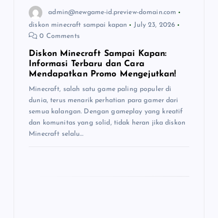
g
admin@newgame-id.preview-domain.com
diskon minecraft sampai kapan
July 23, 2026
a
0 Comments
t
Diskon Minecraft Sampai Kapan:
Informasi Terbaru dan Cara
Mendapatkan Promo Mengejutkan!
i
Minecraft, salah satu game paling populer di
dunia, terus menarik perhatian para gamer dari
o
semua kalangan. Dengan gameplay yang kreatif
dan komunitas yang solid, tidak heran jika diskon
n
Minecraft selalu…