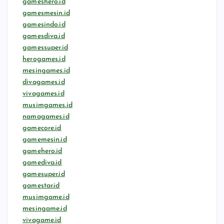
gameshero.id
gamesmesin.id
gamesindo.id
gamesdiva.id
gamessuper.id
herogames.id
mesingames.id
divagames.id
vivagames.id
musimgames.id
namagames.id
gamecore.id
gamemesin.id
gamehero.id
gamediva.id
gamesuper.id
gamestar.id
musimgame.id
mesingame.id
vivagame.id