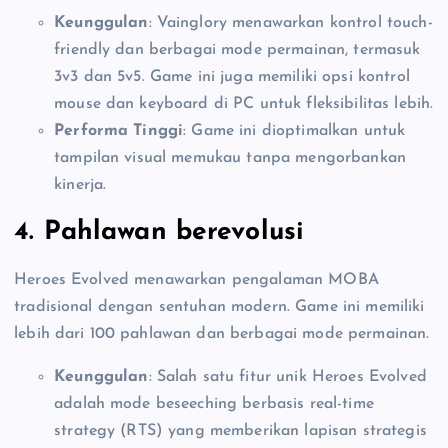
Keunggulan
: Vainglory menawarkan kontrol touch-
friendly dan berbagai mode permainan, termasuk
3v3 dan 5v5. Game ini juga memiliki opsi kontrol
mouse dan keyboard di PC untuk fleksibilitas lebih.
Performa Tinggi
: Game ini dioptimalkan untuk
tampilan visual memukau tanpa mengorbankan
kinerja.
4.
Pahlawan berevolusi
Heroes Evolved menawarkan pengalaman MOBA
tradisional dengan sentuhan modern. Game ini memiliki
lebih dari 100 pahlawan dan berbagai mode permainan.
Keunggulan
: Salah satu fitur unik Heroes Evolved
adalah mode beseeching berbasis real-time
strategy (RTS) yang memberikan lapisan strategis