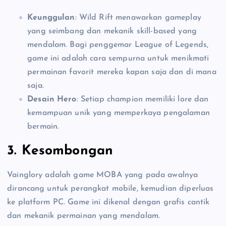
Keunggulan
: Wild Rift menawarkan gameplay
yang seimbang dan mekanik skill-based yang
mendalam. Bagi penggemar League of Legends,
game ini adalah cara sempurna untuk menikmati
permainan favorit mereka kapan saja dan di mana
saja.
Desain Hero
: Setiap champion memiliki lore dan
kemampuan unik yang memperkaya pengalaman
bermain.
3.
Kesombongan
Vainglory adalah game MOBA yang pada awalnya
dirancang untuk perangkat mobile, kemudian diperluas
ke platform PC. Game ini dikenal dengan grafis cantik
dan mekanik permainan yang mendalam.