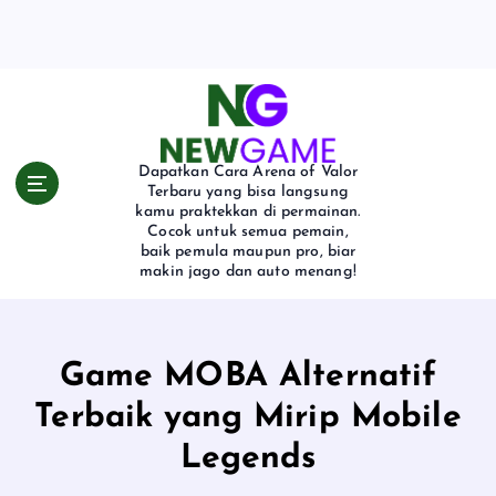
S
k
i
p
t
o
c
Dapatkan Cara Arena of Valor
o
Terbaru yang bisa langsung
kamu praktekkan di permainan.
n
Cocok untuk semua pemain,
t
baik pemula maupun pro, biar
e
makin jago dan auto menang!
n
t
Game MOBA Alternatif
Terbaik yang Mirip Mobile
Legends