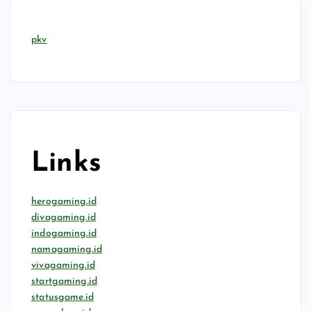
pkv
Links
herogaming.id
divagaming.id
indogaming.id
namagaming.id
vivagaming.id
startgaming.id
statusgame.id