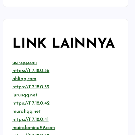
LINK LAINNYA
asikqq.com
https://117.18.0.36
ahliqq.com
https://117.18.0.39
jurusqq.net
https://117.18.0.42
murahqq.net
https://117.18.0.41
maindomino99.com