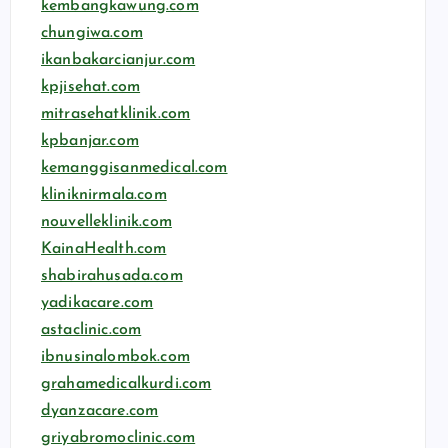
kembangkawung.com
chungiwa.com
ikanbakarcianjur.com
kpjisehat.com
mitrasehatklinik.com
kpbanjar.com
kemanggisanmedical.com
kliniknirmala.com
nouvelleklinik.com
KainaHealth.com
shabirahusada.com
yadikacare.com
astaclinic.com
ibnusinalombok.com
grahamedicalkurdi.com
dyanzacare.com
griyabromoclinic.com