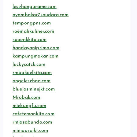
lesehangurame.com
ayambakar7saudara.com
tempongpns.com
roemahkuliner.com
saoenkkito.com
handayaniprima.com
kampungmakan.com
luckycatck.com
rmbakoelkita.com
angelesehan.com
bluejasminejkt.com
Mrobak.com
miekungfu.com
cafetemankita.com
rmjasabundo.com
mimoosajkt.com