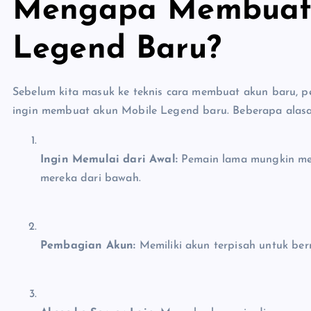
Mengapa Membuat 
Legend Baru?
Sebelum kita masuk ke teknis cara membuat akun baru, 
ingin membuat akun Mobile Legend baru. Beberapa alasan
Ingin Memulai dari Awal:
Pemain lama mungkin mer
mereka dari bawah.
Pembagian Akun:
Memiliki akun terpisah untuk be