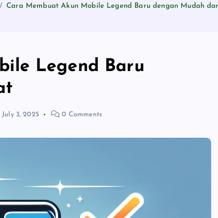
Cara Membuat Akun Mobile Legend Baru dengan Mudah da
ile Legend Baru
at
July 3, 2025
0 Comments