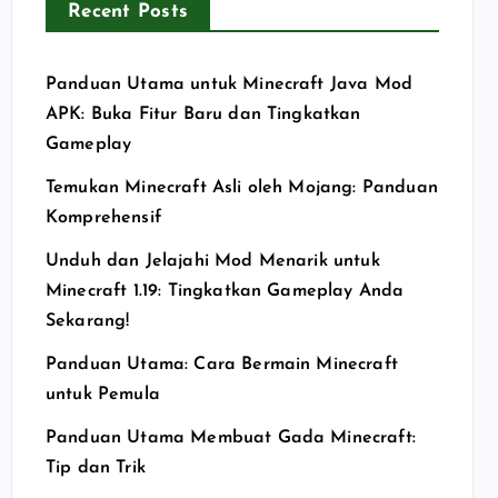
Recent Posts
Panduan Utama untuk Minecraft Java Mod
APK: Buka Fitur Baru dan Tingkatkan
Gameplay
Temukan Minecraft Asli oleh Mojang: Panduan
Komprehensif
Unduh dan Jelajahi Mod Menarik untuk
Minecraft 1.19: Tingkatkan Gameplay Anda
Sekarang!
Panduan Utama: Cara Bermain Minecraft
untuk Pemula
Panduan Utama Membuat Gada Minecraft:
Tip dan Trik