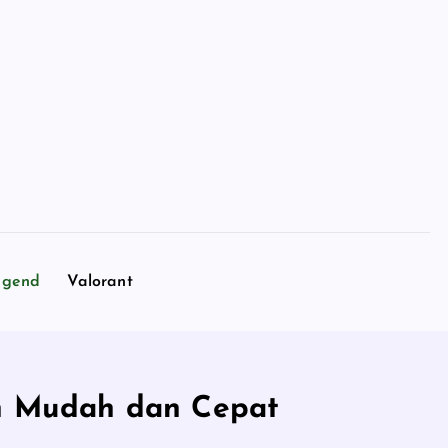
egend
Valorant
n Mudah dan Cepat