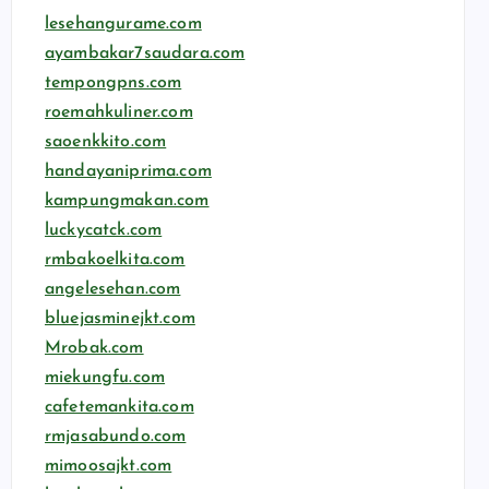
lesehangurame.com
ayambakar7saudara.com
tempongpns.com
roemahkuliner.com
saoenkkito.com
handayaniprima.com
kampungmakan.com
luckycatck.com
rmbakoelkita.com
angelesehan.com
bluejasminejkt.com
Mrobak.com
miekungfu.com
cafetemankita.com
rmjasabundo.com
mimoosajkt.com