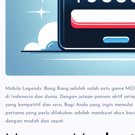
Mobile Legends: Bang Bang adalah salah satu game MOBA
di Indonesia dan dunia. Dengan jutaan pemain aktif set
yang kompetitif dan seru. Bagi Anda yang ingin memulai
pertama yang perlu dilakukan adalah membuat akun baru.
dengan mudah dan cepat.