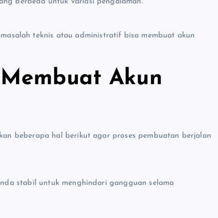
ang berbeda untuk variasi pengalaman.
masalah teknis atau administratif bisa membuat akun
m Membuat Akun
an beberapa hal berikut agar proses pembuatan berjalan
 Anda stabil untuk menghindari gangguan selama