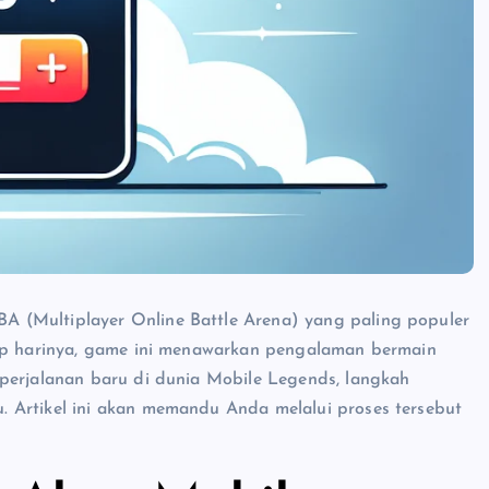
 (Multiplayer Online Battle Arena) yang paling populer
iap harinya, game ini menawarkan pengalaman bermain
 perjalanan baru di dunia Mobile Legends, langkah
 Artikel ini akan memandu Anda melalui proses tersebut