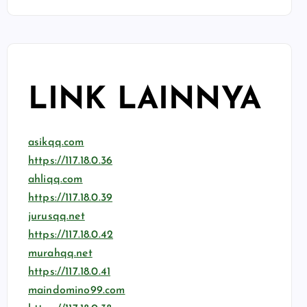
LINK LAINNYA
asikqq.com
https://117.18.0.36
ahliqq.com
https://117.18.0.39
jurusqq.net
https://117.18.0.42
murahqq.net
https://117.18.0.41
maindomino99.com